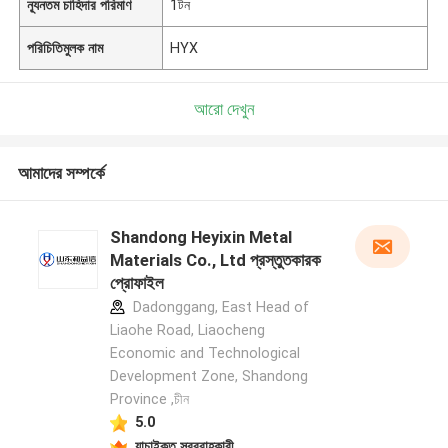
ন্যূনতম চাহিদার পরিমাণ
1টন
পরিচিতিমুলক নাম
HYX
আরো দেখুন
আমাদের সম্পর্কে
Shandong Heyixin Metal
Materials Co., Ltd প্রস্তুতকারক
প্রোফাইল
Dadonggang, East Head of
Liaohe Road, Liaocheng
Economic and Technological
Development Zone, Shandong
Province ,চীন
5.0
যাচাইকৃত সরবরাহকারী