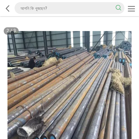
2
/
3