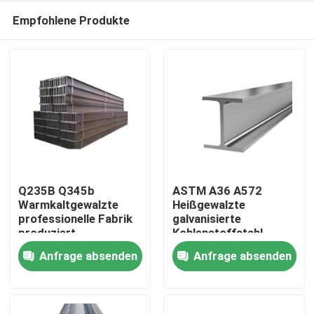
Empfohlene Produkte
Q235B Q345b
ASTM A36 A572
Warmkaltgewalzte
Heißgewalzte
professionelle Fabrik
galvanisierte
Haus
produziert
Kohlenstoffstahl
hochwertige
Universal H-Strahl
Anfrage absenden
Anfrage absenden
Stahlstruktur H-
Preis für H-Strahl
Produkte
Strahlstahl für
Struktural Eisen-
Bauherren H-Strahl
Metall-Strahlen für
Hohlbereich
den Bau
Über uns