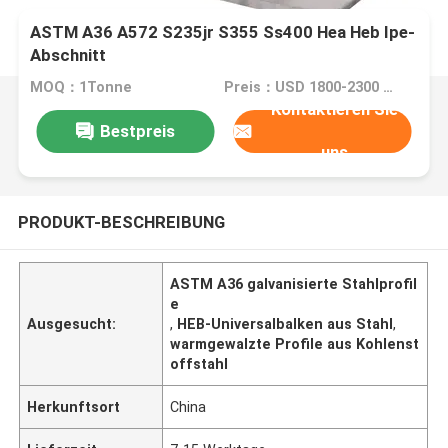
ASTM A36 A572 S235jr S355 Ss400 Hea Heb Ipe-
Abschnitt
MOQ：1Tonne
Preis：USD 1800-2300 per ton
Kontaktieren Sie
Bestpreis
uns
PRODUKT-BESCHREIBUNG
ASTM A36 galvanisierte Stahlprofil
e
Ausgesucht:
,
HEB-Universalbalken aus Stahl
,
warmgewalzte Profile aus Kohlenst
offstahl
Herkunftsort
China