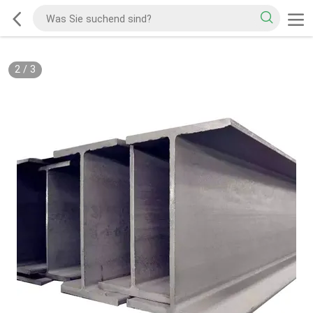
2
/
3