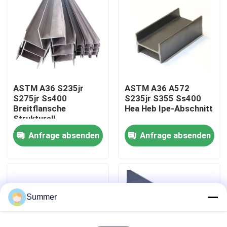
Fabrik-Ausflug
Qualitätskontrolle
ASTM A36 S235jr
ASTM A36 A572
Treten Sie mit uns in Verbindung
S275jr Ss400
S235jr S355 Ss400
Breitflansche
Hea Heb Ipe-Abschnitt
Strukturell
Fordern Sie ein Zitat
geschweißte
Anfrage absenden
Anfrage absenden
Kohlenstoff-
Hea/Heb/Ipe-
Kohlenstoffstahlspule
Abschnitt
warmgewalzte
Universalstahl-H-
Stahlplatten aus Kohlenstoff
Strahlen
Summer
Spirale aus Edelstahl