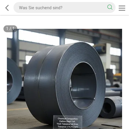
1
/
1