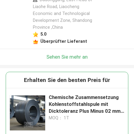
Liaohe Road, Liaocheng
Economic and Technological
Development Zone, Shandong
Province ,China
5.0
Überprüfter Lieferant
Sehen Sie mehr an
Erhalten Sie den besten Preis für
Chemische Zusammensetzung
Kohlenstoffstahlspule mit
Dicktoleranz Plus Minus 02 mm
und Toleranz Plus Minus 1
MOQ： 1T
Prozent ideal für die Herstellung