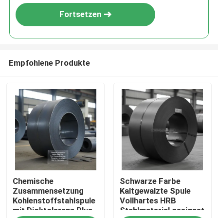
Fortsetzen
Empfohlene Produkte
Haus
Chemische
Schwarze Farbe
Produkte
Zusammensetzung
Kaltgewalzte Spule
Kohlenstoffstahlspule
Vollhartes HRB
mit Dicktoleranz Plus
Stahlmaterial geeignet
Über uns