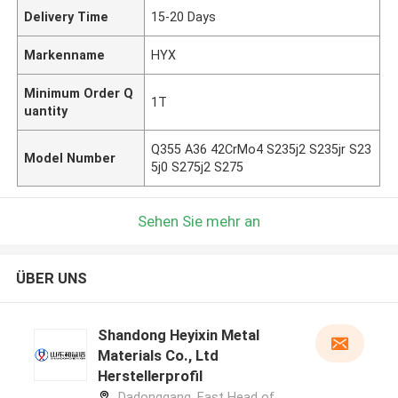
Delivery Time
15-20 Days
Markenname
HYX
Minimum Order Q
1T
uantity
Q355 A36 42CrMo4 S235j2 S235jr S23
Model Number
5j0 S275j2 S275
Sehen Sie mehr an
ÜBER UNS
Shandong Heyixin Metal
Materials Co., Ltd
Herstellerprofil
Dadonggang, East Head of