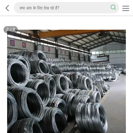
2
/
8