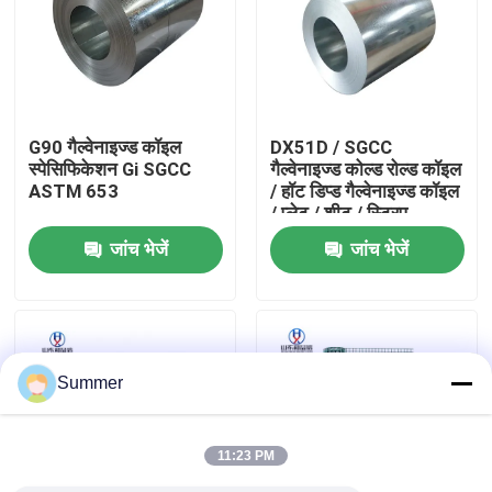
फैक्टरी यात्रा
गुणवत्ता नियंत्रण
G90 गैल्वेनाइज्ड कॉइल
DX51D / SGCC
स्पेसिफिकेशन Gi SGCC
गैल्वेनाइज्ड कोल्ड रोल्ड कॉइल
ASTM 653
/ हॉट डिप्ड गैल्वेनाइज्ड कॉइल
हमसे संपर्क करें
/ प्लेट / शीट / स्ट्रिप
जांच भेजें
जांच भेजें
एक बोली का अनुरोध
कार्बन स्टील का तार
Summer
कार्बन स्टील प्लेट
11:23 PM
स्टेनलेस स्टील का तार