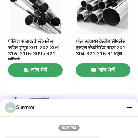
फैक्टरी यात्रा
गुणवत्ता नियंत्रण
पॉलिश सजावटी स्टेनलेस
गोल स्क्वायर वेल्डेड सीमलेस
स्टील ट्यूब 201 202 304
एसएस डेकोरेटिव पाइप 201
316l 310s 309s 321
304 321 316 316एल
हमसे संपर्क करें
स्टैंडर्ड
जांच भेजें
जांच भेजें
एक बोली का अनुरोध
कार्बन स्टील का तार
Summer
कार्बन स्टील प्लेट
5:35 PM
स्टेनलेस स्टील का तार