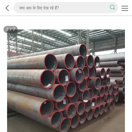
2
/
7