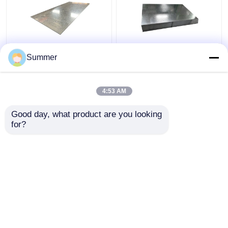
Pelat Lembaran Baja
Pelat Baja Galvanis
Summer
Galvanis Celup Panas
DX52D / SGCD1 Grade
Datar Logam Lapis
1 4 Inci
Seng 0.18mm-20mm
4:53 AM
SGCC Dx51d
Harga terbaik
Harga terbaik
Good day, what product are you looking 
for?
Hubungi kami
Hubungi kami
Lihat Lebih
Rumah
Tentang kita
Hubungi kami
Desktop Site
Sitemap
Kebijakan Privasi