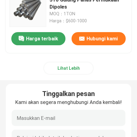
Dipoles
MOQ：1TON
Lembaran Plat Stainless Steel
Harga：$600-1000
Plat Baja Galvanis
Harga terbaik
Hubungi kami
Tabung titanium
Lihat Lebih
Kumparan PPGI
Tinggalkan pesan
Lapisan atap bergelombang logam
Kami akan segera menghubungi Anda kembali!
Pipa Baja Karbon
Pipa baja tahan karat