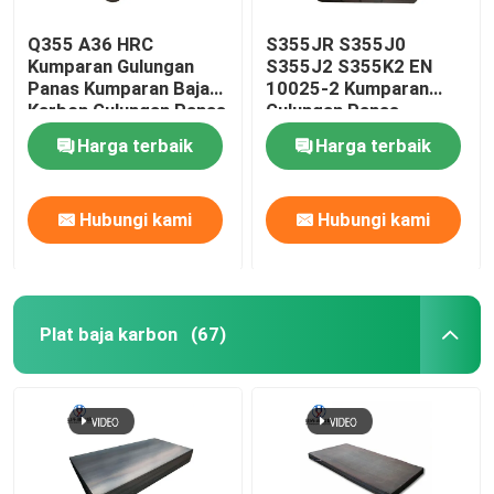
Q355 A36 HRC
S355JR S355J0
Kumparan Gulungan
S355J2 S355K2 EN
Panas Kumparan Baja
10025-2 Kumparan
Karbon Gulungan Panas
Gulungan Panas
1000mm-2000mm
Pickling dan Minyak
Harga terbaik
Harga terbaik
Kumparan Baja
Gulungan Panas
Hubungi kami
Hubungi kami
Plat baja karbon
(67)