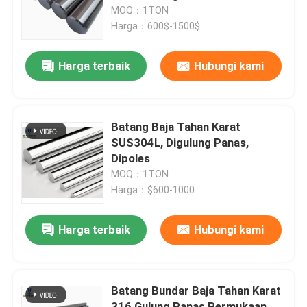
MOQ：1TON
Harga：600$-1500$
Wisata pabrik
Harga terbaik
Hubungi kami
Kontrol kualitas
Hubungi kami
Batang Baja Tahan Karat
SUS304L, Digulung Panas,
Dipoles
Quote request suatu
MOQ：1TON
Harga：$600-1000
Kumparan baja karbon
Harga terbaik
Hubungi kami
Plat baja karbon
Batang Bundar Baja Tahan Karat
Gulungan Baja Tahan Karat
316 Gulung Panas Permukaan