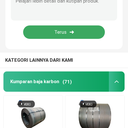
Tabung Pipa Baja Galvanis
Batang Baja Karbon
Batang Batang Stainless Steel
KATEGORI LAINNYA DARI KAMI
Kumparan Kawat Galvanis
Kumparan baja karbon
(71)
Rel Rel Kereta Api Baja
Profil Baja