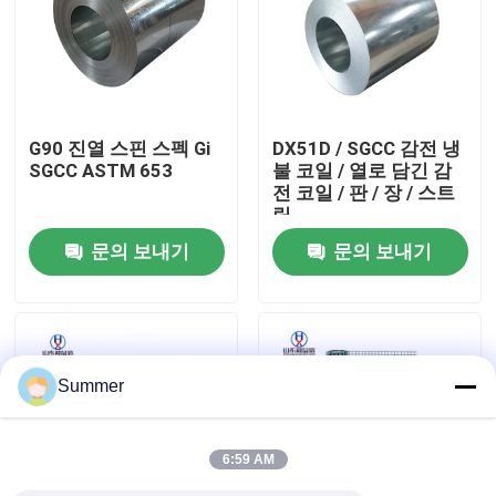
공장 여행
품질 관리
G90 진열 스핀 스펙 Gi
DX51D / SGCC 감전 냉
SGCC ASTM 653
불 코일 / 열로 담긴 감
전 코일 / 판 / 장 / 스트
연락주세요
립
문의 보내기
문의 보내기
인용문을 요구하세요
탄소강 코일
Summer
탄소 강철 판
6:59 AM
스테인리스강 코일