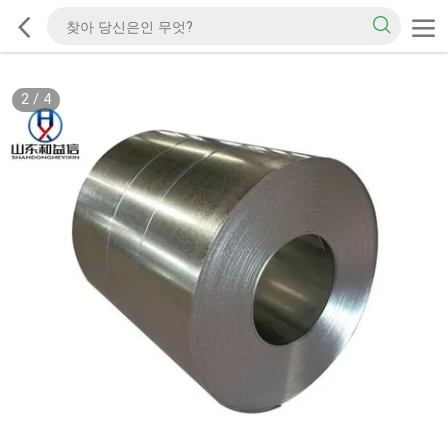
2
/
4