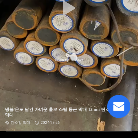
냉불/온도 담긴 가벼운 홀로 스틸 둥근 막대 12mm 탄소 스틸
막대
탄소강 막대
2024-12-26