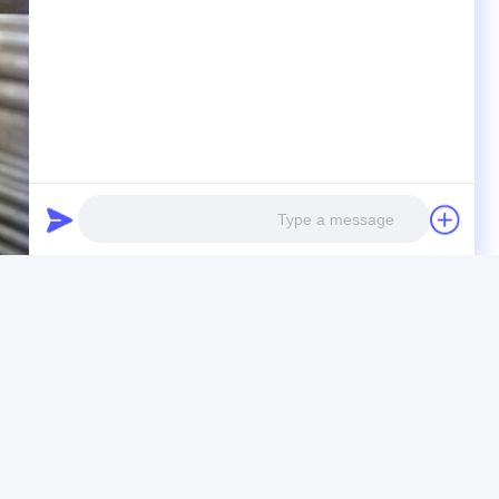
Photo
Video Call
Audio Call