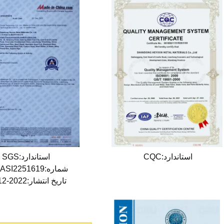
استاندارد:CQC
استاندارد:SGS
شماره:QIP-ASI2251619
تاریخ انتشار:2022-12-25