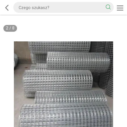
2
/
8