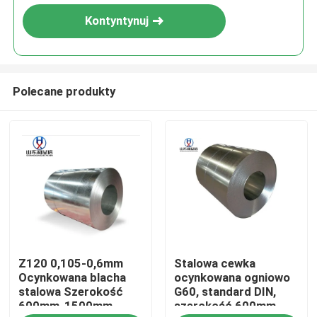
Kontyntynuj
Polecane produkty
Dom
Z120 0,105-0,6mm
Stalowa cewka
Produkty
Ocynkowana blacha
ocynkowana ogniowo
stalowa Szerokość
G60, standard DIN,
600mm-1500mm
szerokość 600mm-
O nas