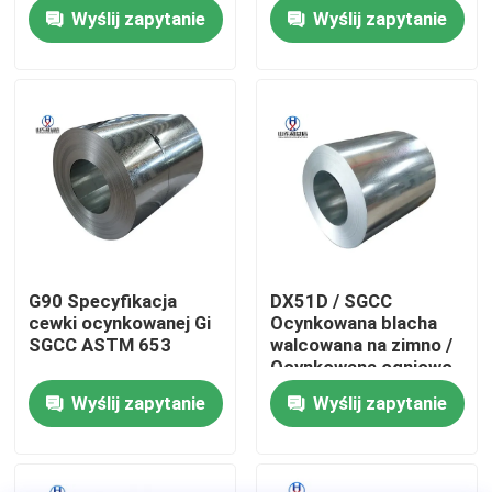
Długość
1500mm
Wyślij zapytanie
Wyślij zapytanie
508mm/610mm
Wycieczka po fabryce
Kontrola jakości
Skontaktuj się z nami
Poprosić o wycenę
G90 Specyfikacja
DX51D / SGCC
cewki ocynkowanej Gi
Ocynkowana blacha
Cewka ze stali węglowej
SGCC ASTM 653
walcowana na zimno /
Ocynkowana ogniowo
cewka / Płyta / Arkusz
Wyślij zapytanie
Wyślij zapytanie
Płyty ze stali węglowej
/ Taśma
Cewka ze stali nierdzewnej