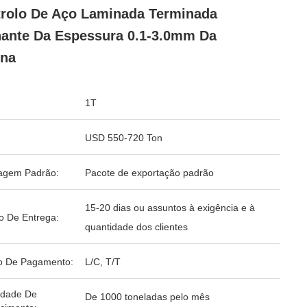
rolo De Aço Laminada Terminada
hante Da Espessura 0.1-3.0mm Da
ina
1T
USD 550-720 Ton
agem Padrão:
Pacote de exportação padrão
15-20 dias ou assuntos à exigência e à
o De Entrega:
quantidade dos clientes
o De Pagamento:
L/C, T/T
idade De
De 1000 toneladas pelo mês