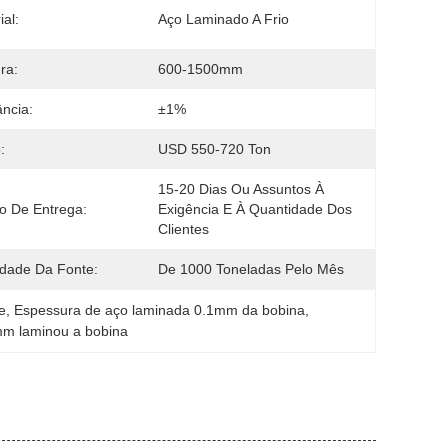
ial:
Aço Laminado A Frio
ra:
600-1500mm
ância:
±1%
:
USD 550-720 Ton
15-20 Dias Ou Assuntos À 
o De Entrega:
Exigência E À Quantidade Dos 
Clientes
idade Da Fonte:
De 1000 Toneladas Pelo Mês
e
, 
Espessura de aço laminada 0.1mm da bobina
, 
0mm laminou a bobina