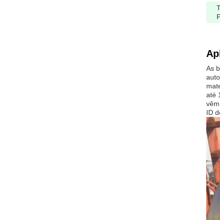
T
Ap
As b
auto
mate
até 
vêm
ID 