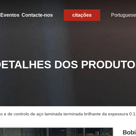
Eventos
Contacte-nos
citações
Portuguese
DETALHES DOS PRODUTO
o e de controlo de aço laminada terminada brilhante da espessura 0.
Bobi