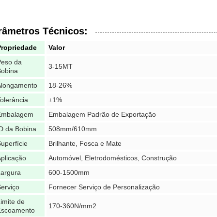
râmetros Técnicos:
Propriedade
Valor
Peso da
3-15MT
Bobina
Alongamento
18-26%
olerância
±1%
Embalagem
Embalagem Padrão de Exportação
D da Bobina
508mm/610mm
uperfície
Brilhante, Fosca e Mate
plicação
Automóvel, Eletrodomésticos, Construção
Largura
600-1500mm
erviço
Fornecer Serviço de Personalização
imite de
170-360N/mm2
Escoamento