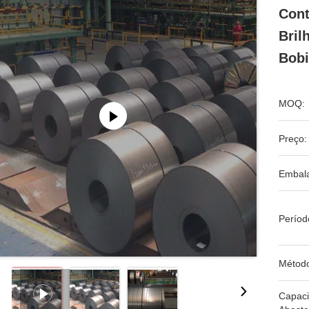
Cont
Bril
Bob
MOQ:
Preço:
Embal
Períod
Métod
Capac