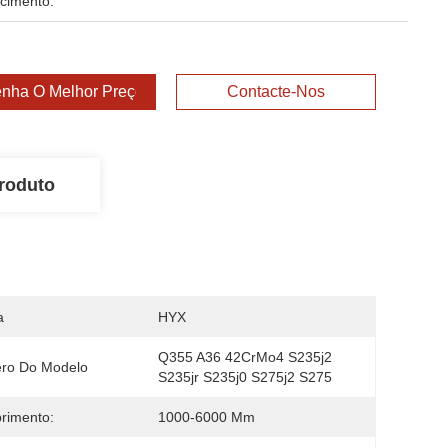
cimento:
nha O Melhor Preço
Contacte-Nos
roduto
a
HYX
Q355 A36 42CrMo4 S235j2 
ro Do Modelo
S235jr S235j0 S275j2 S275
rimento:
1000-6000 Mm