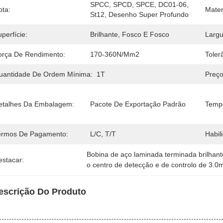
SPCC, SPCD, SPCE, DC01-06, 
ota:
Mater
St12, Desenho Super Profundo
perfície:
Brilhante, Fosco E Fosco
Largu
orça De Rendimento:
170-360N/mm2
Toler
uantidade De Ordem Mínima:
1T
Preço
etalhes Da Embalagem:
Pacote De Exportação Padrão
Temp
ermos De Pagamento:
L/C, T/T
Habil
Bobina de aço laminada terminada brilhant
estacar:
o centro de detecção e de controlo de 3.
escrição Do Produto