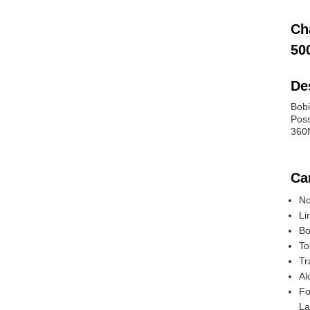
Ch
50
De
Bobi
Poss
360N
Ca
No
Li
Bo
To
Tr
Al
Fo
La