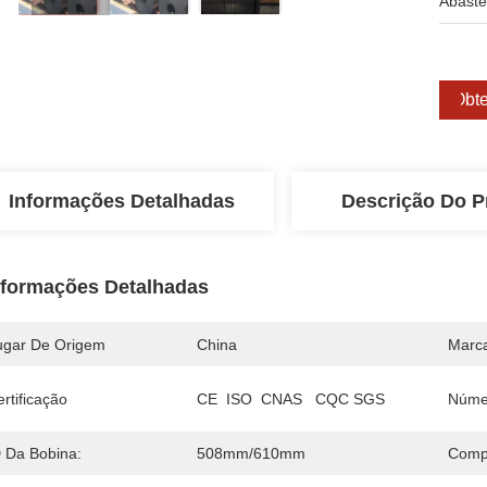
Abaste
Obte
Informações Detalhadas
Descrição Do P
nformações Detalhadas
ugar De Origem
China
Marc
rtificação
CE  ISO  CNAS   CQC SGS
Núme
D Da Bobina:
508mm/610mm
Comp