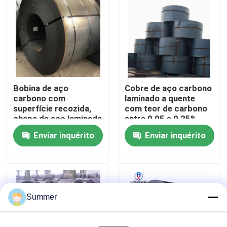
Excursão da fábrica
Controle da qualidade
Bobina de aço
Cobre de aço carbono
Contacte-nos
carbono com
laminado a quente
superfície recozida,
com teor de carbono
chapa de aço laminada
entre 0,05 e 0,25%
Peça umas citações
a quente adequada
Enviar inquérito
Enviar inquérito
para aplicações em
máquinas pesadas e
Bobina de aço carbono
construção
Placas de aço carbono
Summer
Cobre de aço inoxidável