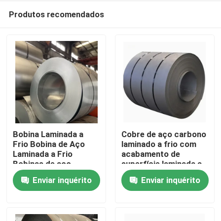
Produtos recomendados
Bobina Laminada a
Cobre de aço carbono
Frio Bobina de Aço
laminado a frio com
Laminada a Frio
acabamento de
Casa
Bobinas de aço
superfície laminada a
premium adequadas
quente de anilhamento
Enviar inquérito
Enviar inquérito
para componentes
brilhante concebido
Produtos
automotivos e
para construção e
materiais de
máquinas
construção
Sobre nós