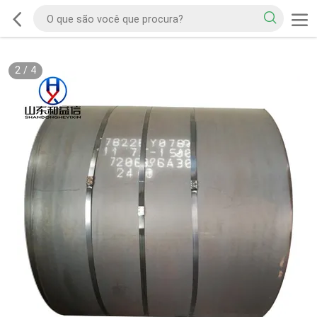
2
/
4