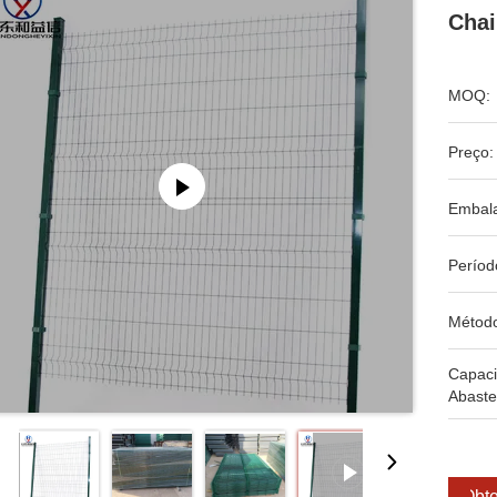
Chai
MOQ:
Preço:
Embal
Períod
Métod
Capac
Abaste
Obte