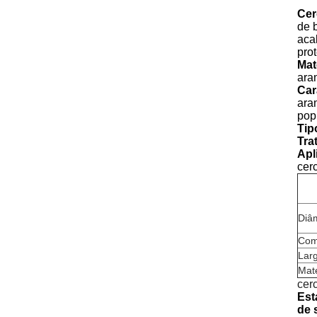
Cer
de 
aca
pro
Mat
ara
Car
ara
pop
Tip
Tra
Apl
cerc
Diâm
Com
Lar
Mate
cer
Est
de 