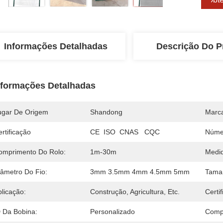
Informações Detalhadas
Descrição Do P
nformações Detalhadas
ugar De Origem
Shandong
Marc
rtificação
CE  ISO  CNAS   CQC
Núme
omprimento Do Rolo:
1m-30m
Medid
iâmetro Do Fio:
3mm 3.5mm 4mm 4.5mm 5mm
Tama
licação:
Construção, Agricultura, Etc.
Certif
D Da Bobina:
Personalizado
Comp