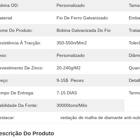
obina OD:
Personalizado
Tama
terial:
Fio De Ferro Galvanizado
Emba
ome Do Produto:
Bobina Galvanizada Do Fio
Trata
esistência À Tracção:
350-550n/mm2
Toler
eso:
Personalizado
Diâme
evestimento De Zinco:
20-240g/m2
Quan
reço:
9-15$  Pieces
Deta
empo De Entrega:
7-15 DIAS
Term
abilidade Da Fonte:
30000tons/mês
estacar:
vedação de malha de diamante anti-sub
escrição Do Produto