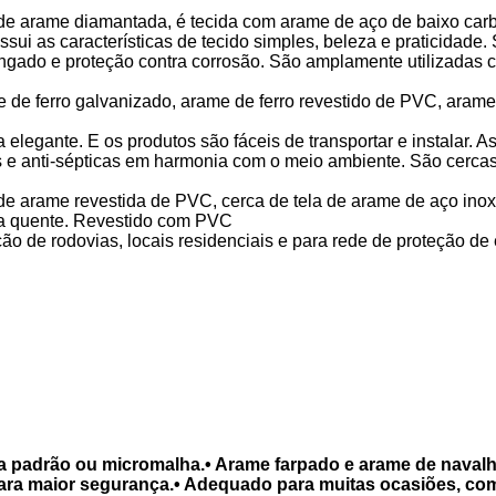
e arame diamantada, é tecida com arame de aço de baixo car
sui as características de tecido simples, beleza e praticidade.
ongado e proteção contra corrosão. São amplamente utilizadas 
 de ferro galvanizado, arame de ferro revestido de PVC, arame
 elegante. E os produtos são fáceis de transportar e instalar. A
s e anti-sépticas em harmonia com o meio ambiente. São cerca
de arame revestida de PVC, cerca de tela de arame de aço inox
 a quente. Revestido com PVC
ão de rodovias, locais residenciais e para rede de proteção de
ha padrão ou micromalha.• Arame farpado e arame de naval
 para maior segurança.• Adequado para muitas ocasiões, com