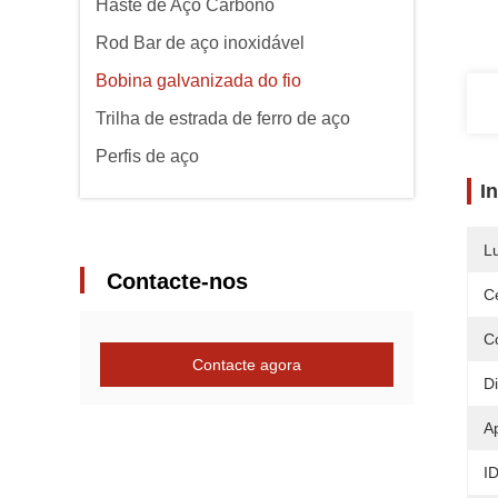
Haste de Aço Carbono
Rod Bar de aço inoxidável
Bobina galvanizada do fio
Trilha de estrada de ferro de aço
Perfis de aço
I
L
Contacte-nos
Ce
C
Contacte agora
D
Ap
I