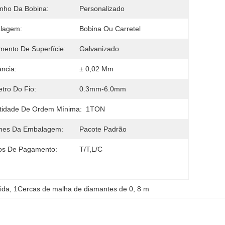
nho Da Bobina:
Personalizado
lagem:
Bobina Ou Carretel
mento De Superfície:
Galvanizado
ância:
± 0,02 Mm
tro Do Fio:
0.3mm-6.0mm
tidade De Ordem Mínima:
1TON
lhes Da Embalagem:
Pacote Padrão
os De Pagamento:
T/T,L/C
ida
, 
1Cercas de malha de diamantes de 0
, 
8 m