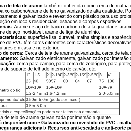
ca de tela de arame
também conhecida como cerca de malha d
baixo carbono/arame de ferro galvanizado de alta qualidade. Pos
bamento é galvanizado e revestido com plástico para uso prol
teção em locais residenciais, estradas e campos esportivos.
eriais:
Arame de aço de baixo carbono de alta qualidade, arame
me de aço inoxidável, arame de liga de alumínio,
acterísticas:
superfície lisa, durável, malha simples e aparência
me de PVC têm cores diferentes com características decorativa
ulares em casa e no exterior.
o de cerca:
Cerca de tela de arame galvanizada, cerca de tela 
tamento:
Galvanizado eletricamente, galvanizado por imersão
icação:
cerca para campo, para cerca de zoológico, para proteç
a de suporte de telhado interno de carvão, etc.
1"
1.5"
2"
2-1/4"
2-3/8"
2-1/2"
2-5/8"
3"
4"
25
40
50
57
60
64
67
75
100
18#-13#
16#-18#
18#-7#
etro do fio
1.2-2.4mm
1.6-4.2mm
2.0-5.0mm
primento/rolo
0.50m-5.0m (pode ser maior)
gura
0.5m-5.0m
riais e especificações podem ser feitos sob demanda.
ca de tela de arame galvanizada por imersão a quente
á disponível com:• Galvanizado ou revestido de PVC - mal
segurança adicional.• Recursos anti-escalada e anti-corte