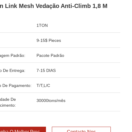
n Link Mesh Vedação Anti-Climb 1,8 M
1TON
9-15$ Pieces
agem Padrão:
Pacote Padrão
o De Entrega:
7-15 DIAS
o De Pagamento:
T/T,L/C
idade De
30000tons/mês
cimento:
nha O Melhor Preço
Contacte-Nos