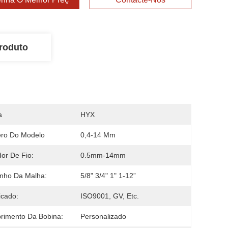
roduto
a
HYX
ro Do Modelo
0,4-14 Mm
or De Fio:
0.5mm-14mm
nho Da Malha:
5/8" 3/4" 1" 1-12”
icado:
ISO9001, GV, Etc.
rimento Da Bobina:
Personalizado