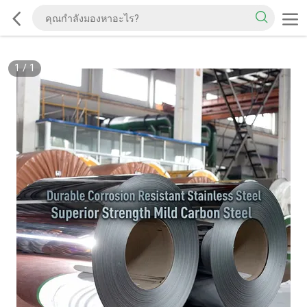
1
/
1