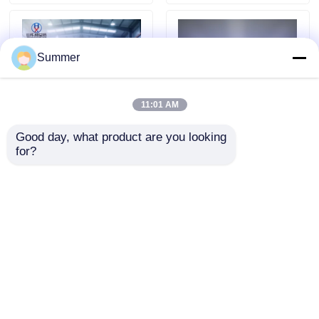
แผ่นเพลทสแตนเลส
Summer
แผ่นเหล็กชุบสังกะสี
11:01 AM
หลอดไทเทเนียม
Good day, what product are you looking 
for?
เหล็กม้วนสแตนเลส 304
316L สแตนเลส โคลล์
รีดเย็น 2B เสร็จสิ้น
BA สว่าง Annealed จบ
พีพีจีไอ คอยล์
ASTM A240 0.3 มม. -
ASTM A240 0.5mm-
3.0 มม. กว้าง 1,000 มม.
2.0mm 1219mm
- 1500 มม. สำหรับใช้ใน
ทนทานต่อการกัดกรอง
ผนังหลังคาโลหะ
ส่งคำถาม
ส่งคำถาม
อุตสาหกรรม
ทะเล
ท่อเหล็กคาร์บอน
บ้าน
เกี่ยวกับเรา
ติดต่อเรา
Desktop Site
Sitemap
นโยบายความเป็นส่วนตัว
ท่อสแตนเลส