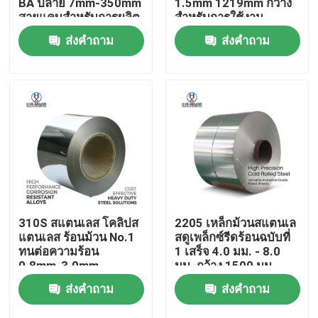
BA ปลาย 7mm-350mm
1.5mm 1219mm กว้าง
สายแคบสําหรับการผลิต
สําหรับการใช้งาน
ส่วนประกอบความแม่น
ตกแต่งสถาปัตยกรรม
ส่งคำถาม
ส่งคำถาม
ทัวร์โรงงาน
ยํา
ควบคุมคุณภาพ
ติดต่อเรา
ขออ้าง
ขดลวดเหล็กคาร์บอน
310S สแตนเลส โคลิปส
2205 เหล็กม้วนสแตนเล
แตนเลส ร้อนม้วน No.1
สดูเพล็กซ์รีดร้อนฉบับที่
ทนต่อความร้อน
1 เสร็จ 4.0 มม. - 8.0
แผ่นเหล็กคาร์บอน
0.8mm-3.0mm
มม. กว้าง 1500 มม.
1500mm ความกว้าง
สำหรับการผลิตภาชนะ
ส่งคำถาม
ส่งคำถาม
สําหรับอุปกรณ์เตาหม้อ
รับความดัน
ขดลวดสแตนเลส