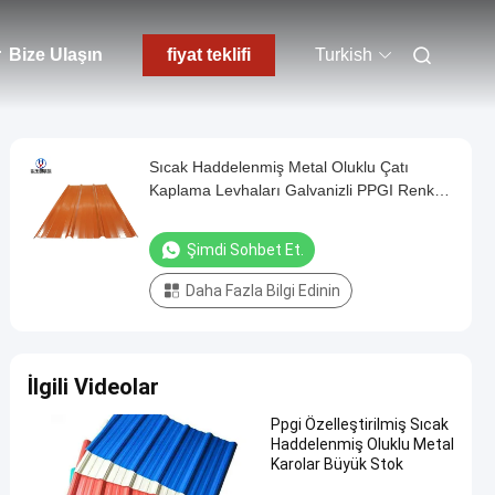
r
Bize Ulaşın
fiyat teklifi
Turkish
Sıcak Haddelenmiş Metal Oluklu Çatı
Kaplama Levhaları Galvanizli PPGI Renk
Kaplı
Şimdi Sohbet Et.
Daha Fazla Bilgi Edinin
İlgili Videolar
Ppgi Özelleştirilmiş Sıcak
Haddelenmiş Oluklu Metal
Karolar Büyük Stok