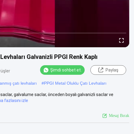
evhaları Galvanizli PPGI Renk Kaplı
Şimdi sohbet et.
Paylaş
rüşler
anmış çatı levhaları
#
PPGI Metal Oluklu Çatı Levhaları
li saclar, galvalume saclar, önceden boyalı galvanizli saclar ve
a fazlasını izle
Mesaj Bırak