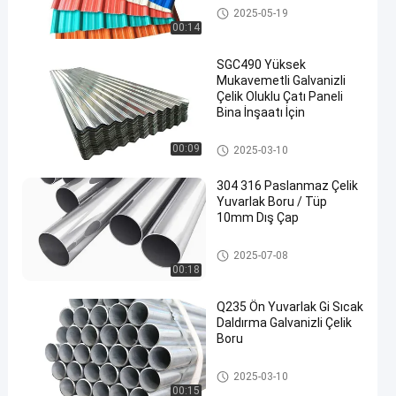
Metal dalgalanmış çatı levhal
2025-05-19
arı
00:14
SGC490 Yüksek
Mukavemetli Galvanizli
Çelik Oluklu Çatı Paneli
Bina İnşaatı İçin
Metal dalgalanmış çatı levhal
00:09
2025-03-10
arı
304 316 Paslanmaz Çelik
Yuvarlak Boru / Tüp
10mm Dış Çap
Karbon Çelik Boru
2025-07-08
00:18
Q235 Ön Yuvarlak Gi Sıcak
Daldırma Galvanizli Çelik
Boru
Galvanizli Çelik Boru Boru
2025-03-10
00:15