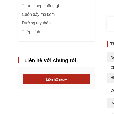
Thanh thép không gỉ
Cuộn dây mạ kẽm
Đường ray thép
Thép hình
T
N
Liên hệ với chúng tôi
C
H
Liên hệ ngay
Đ
Đ
G