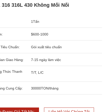
 316 316L 430 Không Mối Nối
1Tấn
n:
$600-1000
 Tiêu Chuẩn:
Gói xuất tiêu chuẩn
ian Giao Hàng:
7-15 ngày làm việc
g Thức Thanh
T/T, L/C
ăng Cung Cấp:
30000TON/tháng
 Được Giá Tốt Nhất
Liên Hệ Với Chúng Tôi