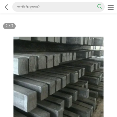
2
/
7