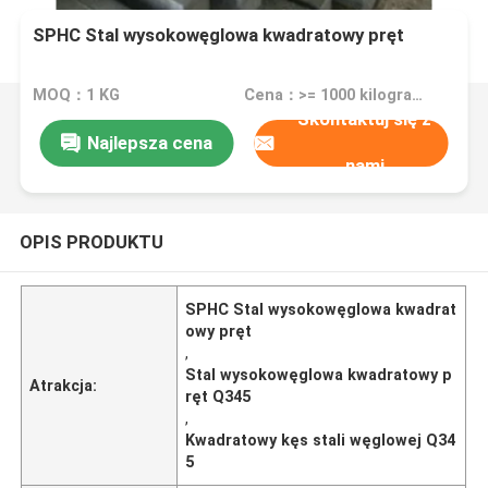
SPHC Stal wysokowęglowa kwadratowy pręt
MOQ：1 KG
Cena：>= 1000 kilograms $700.00
Skontaktuj się z
Najlepsza cena
nami
OPIS PRODUKTU
SPHC Stal wysokowęglowa kwadrat
owy pręt
,
Stal wysokowęglowa kwadratowy p
Atrakcja:
ręt Q345
,
Kwadratowy kęs stali węglowej Q34
5