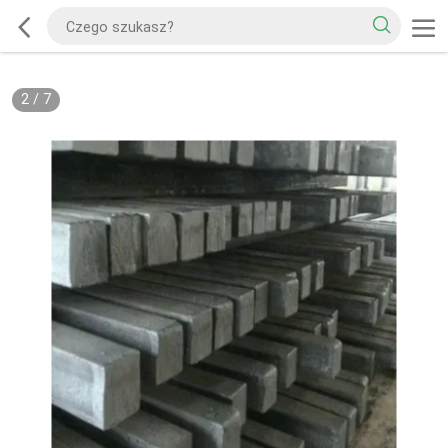
2
/
7