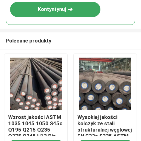
Kontyntynuj
Polecane produkty
Dom
Wzrost jakości ASTM
Wysokiej jakości
Produkty
1035 1045 1050 S45c
kolczyk ze stali
Q195 Q215 Q235
strukturalnej węglowej
Q275 Q345 H13 Dia
EN C22e S235 ASTM
O nas