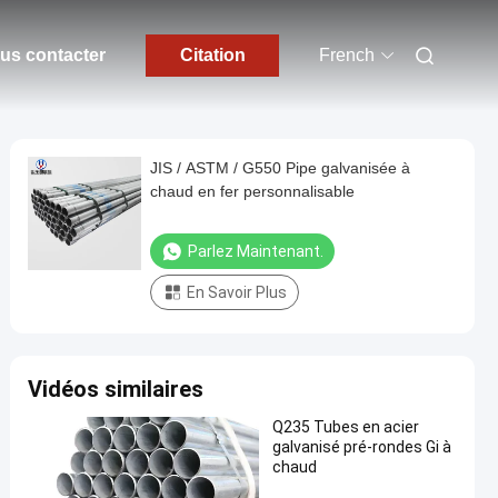
us contacter
Citation
French
JIS / ASTM / G550 Pipe galvanisée à
chaud en fer personnalisable
Parlez Maintenant.
En Savoir Plus
Vidéos similaires
Q235 Tubes en acier
galvanisé pré-rondes Gi à
chaud