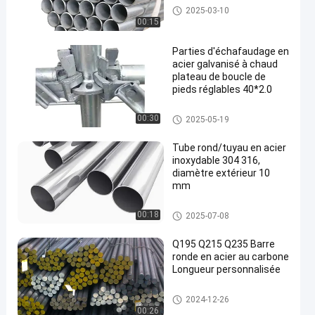
Tube galvanisé de tuyau d'aci
2025-03-10
er
00:15
Parties d'échafaudage en
acier galvanisé à chaud
plateau de boucle de
pieds réglables 40*2.0
Tube galvanisé de tuyau d'aci
00:30
2025-05-19
er
Tube rond/tuyau en acier
inoxydable 304 316,
diamètre extérieur 10
mm
Pièces en acier au carbone
00:18
2025-07-08
Q195 Q215 Q235 Barre
ronde en acier au carbone
Longueur personnalisée
Tige en acier au carbone
2024-12-26
00:26