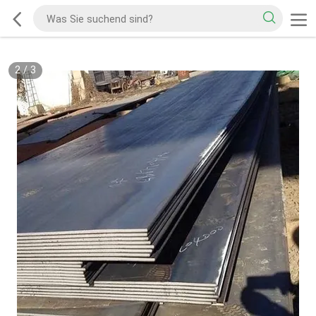
2
/
3