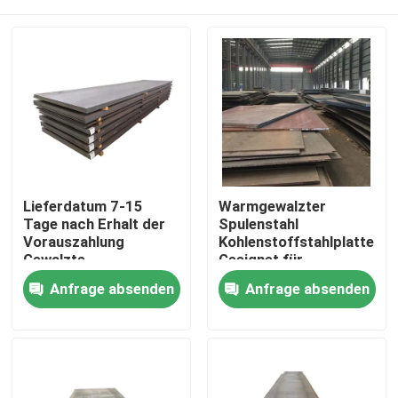
Lieferdatum 7-15
Warmgewalzter
Tage nach Erhalt der
Spulenstahl
Vorauszahlung
Kohlenstoffstahlplatte
Gewalzte
Geeignet für
Kohlenstoffplatte mit
Bauindustrie
Haus
Anfrage absenden
Anfrage absenden
einer Streckgrenze
Strukturelle
von typischerweise
Anwendungen
250-550 MPa, je nach
Langlebig und Material
Produkte
Güte, ideal für
strukturelle
Anwendungen
Über uns