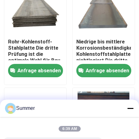
Fabrik-Ausflug
Qualitätskontrolle
Rohr-Kohlenstoff-
Niedrige bis mittlere
Stahlplatte Die dritte
Korrosionsbeständigkeit
Prüfung ist die
Kohlenstoffstahlplatte
Treten Sie mit uns in Verbindung
optimale Wahl für Bau
nichtlegiert Die dritte
Stahlrahmen und
Prüfung ist zulässig
Anfrage absenden
Anfrage absenden
industrielle
Fordern Sie ein Zitat
Ausrüstung
Kohlenstoffstahlspule
Summer
Stahlplatten aus Kohlenstoff
6:39 AM
Spirale aus Edelstahl