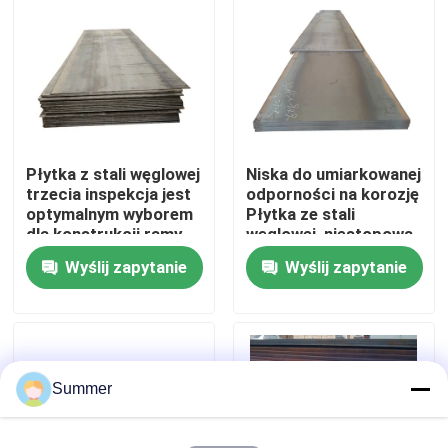
konstrukcyjnych
Wycieczka po fabryce
Kontrola jakości
Płytka z stali węglowej
Niska do umiarkowanej
Skontaktuj się z nami
trzecia inspekcja jest
odporności na korozję
optymalnym wyborem
Płytka ze stali
dla konstrukcji ramy
węglowej, niestopowa
Poprosić o wycenę
stalowej i sprzętu
Trzecia inspekcja jest
Wyślij zapytanie
Wyślij zapytanie
przemysłowego
dopuszczalna
Cewka ze stali węglowej
Płyty ze stali węglowej
Summer
Cewka ze stali nierdzewnej