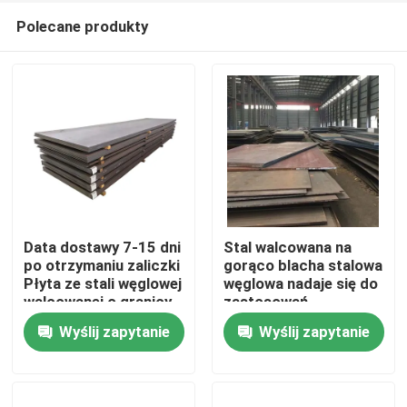
Polecane produkty
Data dostawy 7-15 dni
Stal walcowana na
po otrzymaniu zaliczki
gorąco blacha stalowa
Płyta ze stali węglowej
węglowa nadaje się do
Dom
walcowanej o granicy
zastosowań
plastyczności
konstrukcyjnych w
Wyślij zapytanie
Wyślij zapytanie
zazwyczaj 250-550
budownictwie, trwała i
Produkty
MPa w zależności od
materiałowa
gatunku, idealna do
zastosowań
O nas