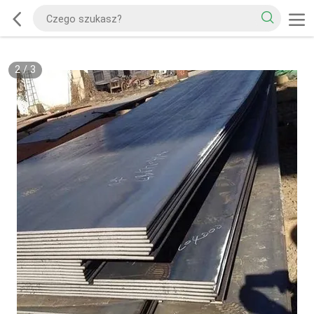
2
/
3