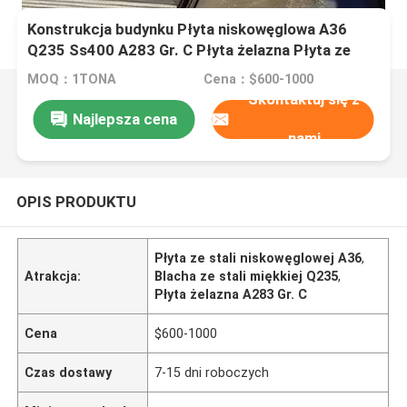
Konstrukcja budynku Płyta niskowęglowa A36
Q235 Ss400 A283 Gr. C Płyta żelazna Płyta ze
stali miękkiej Blacha
MOQ：1TONA
Cena：$600-1000
Skontaktuj się z
Najlepsza cena
nami
OPIS PRODUKTU
Płyta ze stali niskowęglowej A36
,
Atrakcja:
Blacha ze stali miękkiej Q235
,
Płyta żelazna A283 Gr. C
Cena
$600-1000
Czas dostawy
7-15 dni roboczych