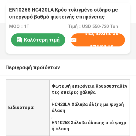
EN10268 HC420LA Κρύο τυλιγμένο σίδηρο με
υπεργυρό βαθμό φωτεινής επιφάνειας
MOQ：1T
Τιμή：USD 550-720 Ton
Μας ελάτε σε
Καλύτερη τιμή
επαφή με
Περιγραφή προϊόντων
Φωτεινή επιφάνεια Κρυοσυσταθέν
τες σπείρες χάλυβα
,
HC420LA Χάλυβα έλξης με ψυχρή
Ειδικότερα:
έλαση
,
EN10268 Χάλυβα έλασης από ψυχρ
ή έλαση