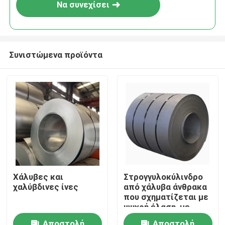
Να συνεχίσει
Συνιστώμενα προϊόντα
Σπίτι
Χάλυβες και
Στρογγυλοκύλινδρο
χαλύβδινες ίνες
από χάλυβα άνθρακα
Προϊόντα
που σχηματίζεται με
ψυχρή έλαση, με
φινίρισμα
Περίπου εμείς
Αποστολή
Αποστολή