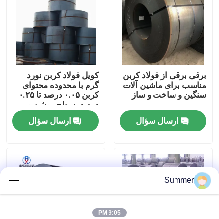
کارخانه تور
کنترل کیفیت
برقی برقی از فولاد کربن
کویل فولاد کربن نورد
مناسب برای ماشین آلات
گرم با محدوده محتوای
تماس با ما
سنگین و ساخت و ساز
کربن ۰.۰۵ درصد تا ۰.۲۵
درصد، سطح روشن و
عملیات بازپخت
ارسال سؤال
ارسال سؤال
درخواست نقل قول
سیم پیچ کربن
Summer
صفحه فولاد کربن
کویل فولادی ضد زنگ
9:05 PM