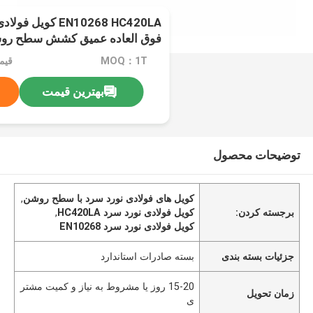
EN10268 HC420LA کو
فوق العاده عمیق کشش سطح رو
MOQ：1T
قیمت：Ton
بهترین قیمت
توضیحات محصول
کویل های فولادی نورد سرد با سطح روشن
,
برجسته کردن:
کویل فولادی نورد سرد HC420LA
,
کویل فولادی نورد سرد EN10268
جزئیات بسته بندی
بسته صادرات استاندارد
15-20 روز یا مشروط به نیاز و کمیت مشتر
زمان تحویل
ی