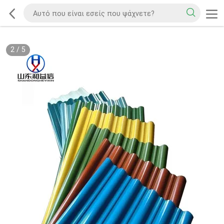
2
/
5