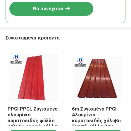
Να συνεχίσει
Συνιστώμενα προϊόντα
Σπίτι
PPGI PPGL Ζυγισμένο
6m Ζυγισμένο PPGI
Προϊόντα
αλουμίνιο
Αλουμίνιο
κυματοειδές φύλλο
κυματοειδές χάλυβα
χάλυβα οροφή φύλλα
Σκεπή φύλλο Ζύκ
Περίπου εμείς