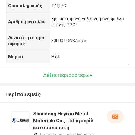
Όροι πληρωμής
T/T,L/C
Χρωματισμένο γαλβανισμένο φύλλο
Αριθμό μοντέλου
στέγης PPGI
Δυνατότητα προ
30000TONS/μήνα
σφοράς
Μάρκα
HYX
Δείτε περισσότερων
Περίπου εμείς
Shandong Heyixin Metal
Materials Co., Ltd προφίλ
κατασκευαστή
Dadonggang, East Head of