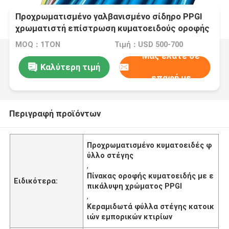
Προχρωματισμένο γαλβανισμένο σίδηρο PPGI
χρωματιστή επίστρωση κυματοειδούς οροφής
για οικιστικά εμπορικά κτίρια
MOQ：1ΤΟΝ
Τιμή：USD 500-700
Μας ελάτε σε
Καλύτερη τιμή
επαφή με
Περιγραφή προϊόντων
Προχρωματισμένο κυματοειδές φ
ύλλο στέγης
,
Πίνακας οροφής κυματοειδής με ε
Ειδικότερα:
πικάλυψη χρώματος PPGI
,
Κεραμιδωτά φύλλα στέγης κατοικ
ιών εμπορικών κτιρίων