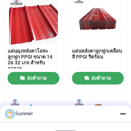
ทัวร์โรงงาน
ควบคุมคุณภาพ
แผ่นมุงหลังคาโลหะ
แผ่นหลังคาลูกฟูกเคลือบ
ติดต่อเรา
ลูกฟูก PPGI ขนาด 14
สี PPGI รีดร้อน
26 32 เกจ สำหรับ
อาคาร
ขออ้าง
ส่งคำถาม
ส่งคำถาม
ขดลวดเหล็กคาร์บอน
แผ่นเหล็กคาร์บอน
Summer
ขดลวดสแตนเลส