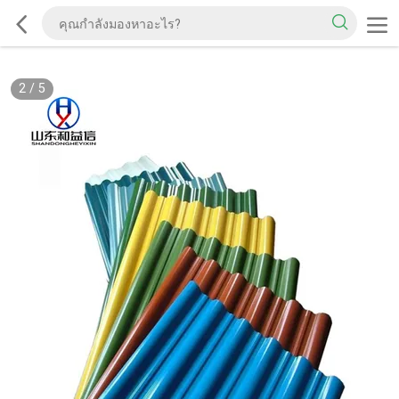
2
/
5