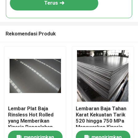
Terus
Rekomendasi Produk
Rumah
Lembar Plat Baja
Lembaran Baja Tahan
Rinsless Hot Rolled
Karat Kekuatan Tarik
Produk
yang Memberikan
520 hingga 750 MPa
Kinerja Pengolahan
Menawarkan Kinerja
yang Luar Biasa dan
Pemrosesan yang
Tentang kita
mengirimkan
mengirimkan