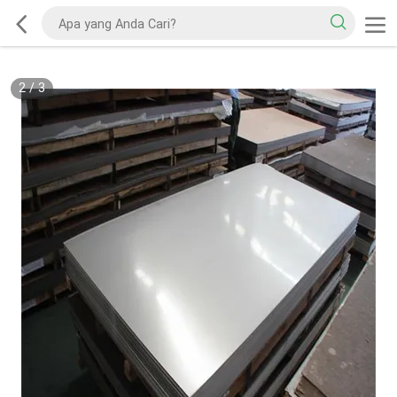
2
/
3