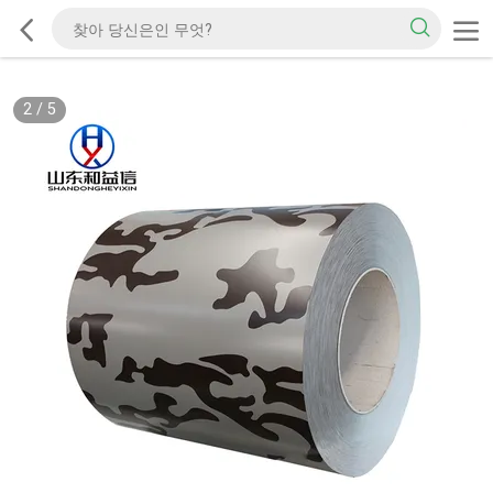
2
/
5