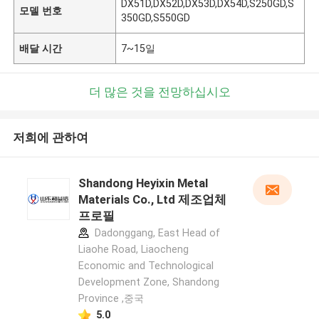
DX51D,DX52D,DX53D,DX54D,S250GD,S
모델 번호
350GD,S550GD
배달 시간
7~15일
더 많은 것을 전망하십시오
저희에 관하여
Shandong Heyixin Metal
Materials Co., Ltd 제조업체
프로필
Dadonggang, East Head of
Liaohe Road, Liaocheng
Economic and Technological
Development Zone, Shandong
Province ,중국
5.0