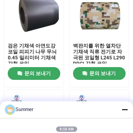
공장 여행
품질 관리
검은 기채색 아연도강
벽판지를 위한 열차단
코일 피피기 나무 무늬
기채색 직류 전기로 자
연락주세요
0.45 밀리미터 기채색
극된 코일형 L245 L290
강철 코일
PPGI 강철 코일
문의 보내기
문의 보내기
인용문을 요구하세요
탄소강 코일
Summer
탄소 강철 판
스테인리스강 코일
6:18 AM