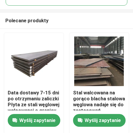
Polecane produkty
Data dostawy 7-15 dni
Stal walcowana na
Dom
po otrzymaniu zaliczki
gorąco blacha stalowa
Płyta ze stali węglowej
węglowa nadaje się do
walcowanej o granicy
zastosowań
Produkty
plastyczności
konstrukcyjnych w
Wyślij zapytanie
Wyślij zapytanie
zazwyczaj 250-550
budownictwie, trwała i
MPa w zależności od
materiałowa
O nas