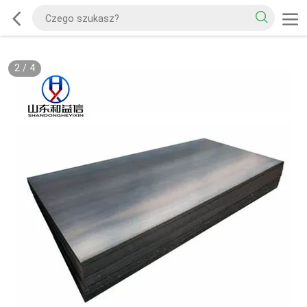
2
/
4