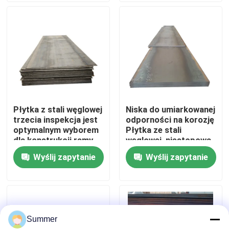
gatunku, idealna do
zastosowań
konstrukcyjnych
Wycieczka po fabryce
Kontrola jakości
Skontaktuj się z nami
Płytka z stali węglowej
Niska do umiarkowanej
trzecia inspekcja jest
odporności na korozję
Poprosić o wycenę
optymalnym wyborem
Płytka ze stali
dla konstrukcji ramy
węglowej, niestopowa
stalowej i sprzętu
Trzecia inspekcja jest
Wyślij zapytanie
Wyślij zapytanie
Cewka ze stali węglowej
przemysłowego
dopuszczalna
Płyty ze stali węglowej
Summer
Cewka ze stali nierdzewnej