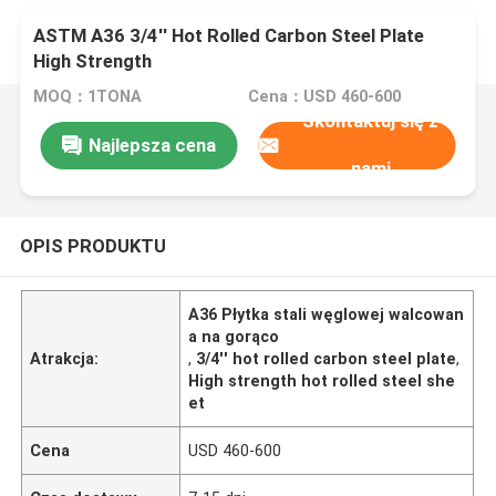
ASTM A36 3/4'' Hot Rolled Carbon Steel Plate
High Strength
MOQ：1TONA
Cena：USD 460-600
Skontaktuj się z
Najlepsza cena
nami
OPIS PRODUKTU
A36 Płytka stali węglowej walcowan
a na gorąco
Atrakcja:
,
3/4'' hot rolled carbon steel plate
,
High strength hot rolled steel she
et
Cena
USD 460-600