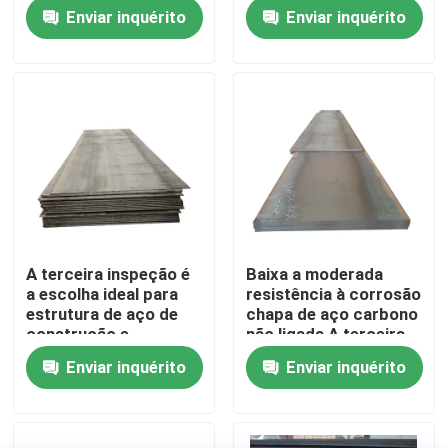
Chapa de carbono
Aplicações
Enviar inquérito
Enviar inquérito
laminada com limite de
Estruturais na
escoamento
Indústria da
Excursão da fábrica
tipicamente de 250-
Construção Durável e
550 MPa, dependendo
Material
da classe. Ideal para
Controle da qualidade
aplicações
estruturais.
Contacte-nos
Peça umas citações
A terceira inspeção é
Baixa a moderada
a escolha ideal para
resistência à corrosão
Bobina de aço carbono
estrutura de aço de
chapa de aço carbono
construção e
não ligada A terceira
equipamentos
inspecção é válida
Enviar inquérito
Enviar inquérito
Placas de aço carbono
industriais
concebida para uso
pesado
Cobre de aço inoxidável