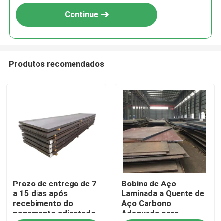
Continue
Produtos recomendados
Casa
Prazo de entrega de 7
Bobina de Aço
Produtos
a 15 dias após
Laminada a Quente de
recebimento do
Aço Carbono
pagamento adiantado.
Adequada para
Sobre nós