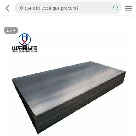
2
/
4