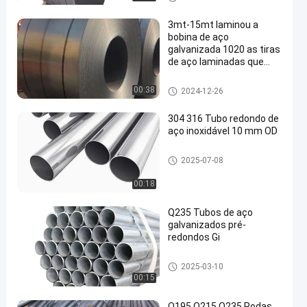
3mt-15mt laminou a
bobina de aço
galvanizada 1020 as tiras
de aço laminadas que
bobinam
Bobina de aço carbono
00:38
2024-12-26
304 316 Tubo redondo de
aço inoxidável 10 mm OD
Tubos de aço carbono
2025-07-08
00:18
Q235 Tubos de aço
galvanizados pré-
redondos Gi
Tubo galvanizado da tubulaçã
2025-03-10
o de aço
00:15
Q195 Q215 Q235 Rodas