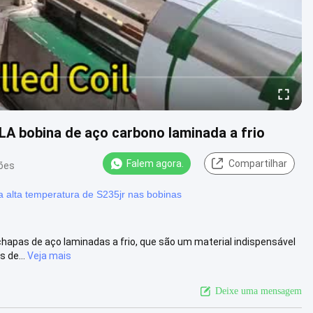
LA bobina de aço carbono laminada a frio
Falem agora.
Compartilhar
ções
a alta temperatura de S235jr nas bobinas
chapas de aço laminadas a frio, que são um material indispensável
 de...
Veja mais
Deixe uma mensagem