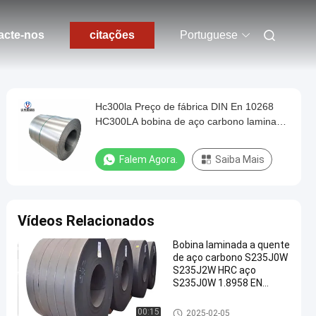
acte-nos
citações
Portuguese
Hc300la Preço de fábrica DIN En 10268
HC300LA bobina de aço carbono laminada
a frio
Falem Agora.
Saiba Mais
Vídeos Relacionados
Bobina laminada a quente
de aço carbono S235J0W
S235J2W HRC aço
S235J0W 1.8958 EN
10025-5-2004
Bobina de aço carbono
00:15
2025-02-05