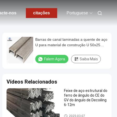
acte-nos
citações
Portuguese
Barras de canal laminadas a quente de aço
U para material de construção U 50x25
Dimensões
Falem Agora.
Saiba Mais
Vídeos Relacionados
Feixe de aço estrutural do
ferro de ângulo do CE do
GV do ângulo de Decoiling
6-12m
Perfis de aço
00:29
2025-03-07