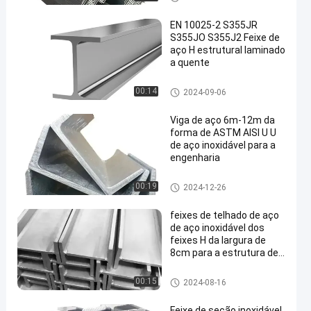
EN 10025-2 S355JR
S355JO S355J2 Feixe de
aço H estrutural laminado
a quente
Perfis de aço
00:14
2024-09-06
Viga de aço 6m-12m da
forma de ASTM AISI U U
de aço inoxidável para a
engenharia
Perfis de aço
00:19
2024-12-26
feixes de telhado de aço
de aço inoxidável dos
feixes H da largura de
8cm para a estrutura de
construção
Perfis de aço
00:15
2024-08-16
Feixe de seção inoxidável