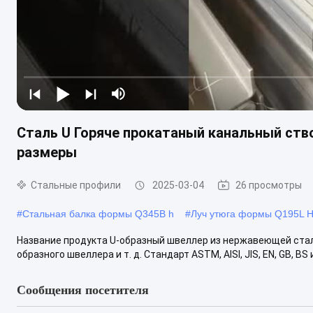
Сталь U Горяче прокатаный канальный ств
размеры
Стальные профили
2025-03-04
26 просмотры
#
Стальная балка формы Q345B h
#
Луч утюга формы Q195L H
Название продукта U-образный швеллер из нержавеющей стали
образного швеллера и т. д. Стандарт ASTM, AISI, JIS, EN, GB, BS и 
Сообщения посетителя