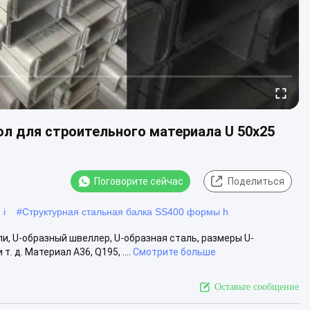
ол для строительного материала U 50x25
Поговорите сейчас
Поделиться
 i
#
Структурная стальная балка SS400 формы h
, U-образный швеллер, U-образная сталь, размеры U-
т. д. Материал A36, Q195, ....
Смотрите больше
Оставьте сообщение