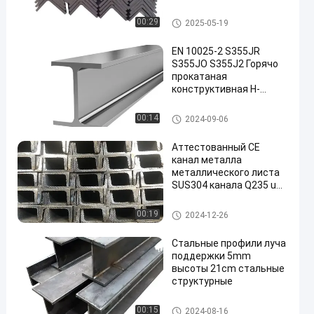
легкой
промышленности в
Стальные профили
00:29
2025-05-19
Европе
EN 10025-2 S355JR
S355JO S355J2 Горячо
прокатаная
конструктивная H-
стальная балки
Стальные профили
00:14
2024-09-06
Аттестованный CE
канал металла
металлического листа
SUS304 канала Q235 u
подковообразный
Стальные профили
00:19
2024-12-26
Стальные профили луча
поддержки 5mm
высоты 21cm стальные
структурные
Стальные профили
00:15
2024-08-16