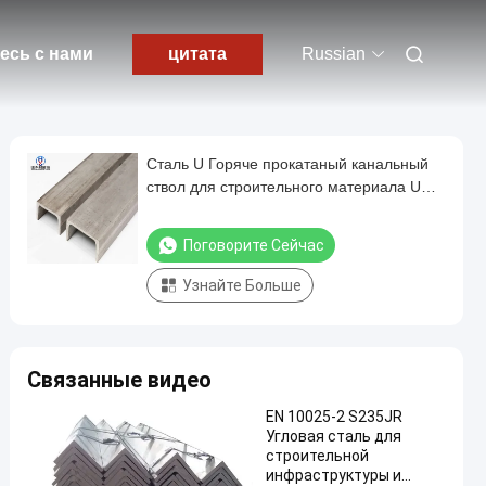
есь с нами
цитата
Russian
Сталь U Горяче прокатаный канальный
ствол для строительного материала U
50x25 размеры
Поговорите Сейчас
Узнайте Больше
Связанные видео
EN 10025-2 S235JR
Угловая сталь для
строительной
инфраструктуры и