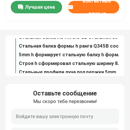
контактные
Лучшая цена
Канал стальной балки 1.0-3.0mm u формы толщины 6m-12m u гальванизировал сталь
данные
Канал углерода AISI стальной подковообразный стальной гальванизировал канал u для инженерства
Путешествие фабрики
Стальная балка ASTM JIS GB стальной балки 21cm формы Q345B h структурная
Стальная балка формы h ранга Q345B составляет 21cm высота h сформировала металлический стержень
Проверка качества
5mm h формирует стальную балку h формируют металл для строительных проектов Q345B
Строя h сформировал стальную ширину 8cm h сформировал высоту поддержки 21cm металлического стержня
Свяжитесь мы
Стальные профили луча поддержки 5mm высоты 21cm стальные структурные
угол равного угла 100-500mm структурный стальной стальной горячекатаный
Спросите цитату
Подгонянный утюг угла угла 1000~12000mm длины структурный стальной неравный
Адвокатура угла 5mm до 36.5mm угла ASTM36 структурная стальная неравная подгонянная толщина
Углеродистая сталь катушка
Оставьте сообщение
Угол GB 5mm-36.5mm структурный стальной формирует l железный каркас угла для конструкции
Мы скоро тебе перезвоним!
5052 5083 стальных круглых штанги вокруг перехода 50000pcs Адвокатуры 10mm стального штанга 6mm
Пластина из углеродистой стали
Адвокатура 6082 допуска 1% слабая стальная круглая Адвокатура 7075 металлов круглая для промышленного
6061 6063 Адвокатура стальной круглой равнины штаног ASTM A36 3 Mm стальной штанги круглая
Коуль из нержавеющей стали
6082 нержавеющих круглых Адвокатуры 16mm вокруг нержавеющей стали штанги 10mm Адвокатуры 5083