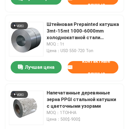
данные
Штейновая Prepainted катушка
3mt-15mt 1000-6000mm
холоднокатаной стали
гальванизировала свернутую
MOQ：1t
катушку
Цена：USD 550-720 Ton
контактные
Лучшая цена
данные
Дом
Напечатанные деревянные
зерна PPGI стальной катушки
с цветочными узорами
Продукты
MOQ：1ТОННА
Цена：500$-900$
О нас