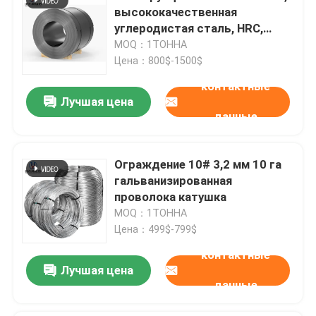
высококачественная
углеродистая сталь, HRC,
горячекатаная рулонная сталь,
MOQ：1ТОННА
HRC, EN 10025-2-2004
Цена：800$-1500$
контактные
Лучшая цена
данные
Ограждение 10# 3,2 мм 10 га
гальванизированная
проволока катушка
MOQ：1ТОННА
Цена：499$-799$
контактные
Лучшая цена
данные