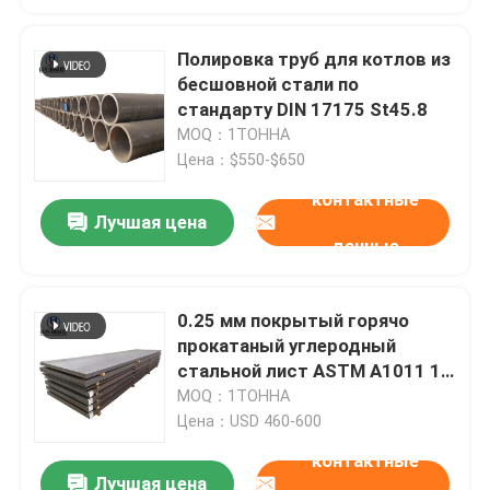
Полировка труб для котлов из
бесшовной стали по
стандарту DIN 17175 St45.8
MOQ：1ТОННА
Цена：$550-$650
контактные
Лучшая цена
данные
0.25 мм покрытый горячо
прокатаный углеродный
стальной лист ASTM A1011 10
GA 1345 NOM
MOQ：1ТОННА
Цена：USD 460-600
контактные
Лучшая цена