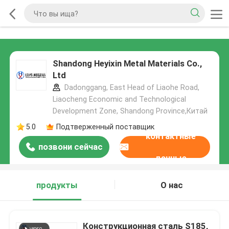
Shandong Heyixin Metal Materials Co.,
Ltd
Dadonggang, East Head of Liaohe Road,
Liaocheng Economic and Technological
Development Zone, Shandong Province,Китай
5.0
Подтверженный поставщик
контактные
позвони сейчас
данные
продукты
О нас
Конструкционная сталь S185,