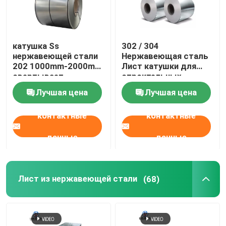
катушка Ss
302 / 304
нержавеющей стали
Нержавеющая сталь
202 1000mm-2000mm
Лист катушки для
свертывает
строительных
спиралью крен листа
материалов
Лучшая цена
Лучшая цена
нержавеющей стали
430
контактные
контактные
данные
данные
Лист из нержавеющей стали
(68)