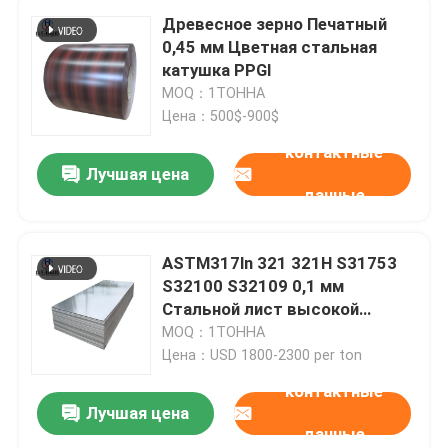
Древесное зерно Печатный
0,45 мм Цветная стальная
катушка PPGI
MOQ：1ТОННА
Цена：500$-900$
контактные
Лучшая цена
данные
ASTM317ln 321 321H S31753
S32100 S32109 0,1 мм
Стальной лист высокой
пластичности
MOQ：1ТОННА
Цена：USD 1800-2300 per ton
контактные
Лучшая цена
данные