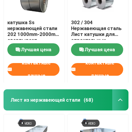
катушка Ss
302 / 304
нержавеющей стали
Нержавеющая сталь
202 1000mm-2000mm
Лист катушки для
свертывает
строительных
спиралью крен листа
материалов
Лучшая цена
Лучшая цена
нержавеющей стали
430
контактные
контактные
данные
данные
Лист из нержавеющей стали
(68)