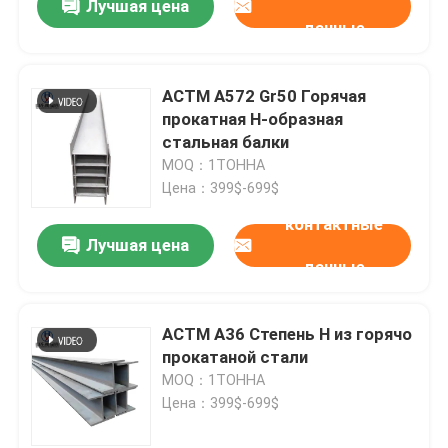
Лучшая цена
данные
АСТМ A572 Gr50 Горячая
прокатная H-образная
стальная балки
MOQ：1ТОННА
Цена：399$-699$
контактные
Лучшая цена
данные
АСТМ A36 Степень H из горячо
прокатаной стали
MOQ：1ТОННА
Цена：399$-699$