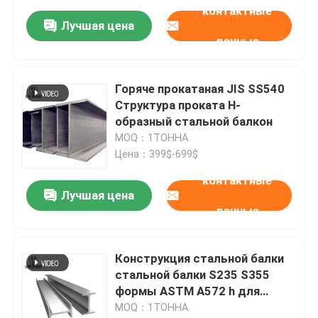
контактные
Лучшая цена
данные
Горяче прокатаная JIS SS540
Структура проката H-
образный стальной балкон
MOQ：1ТОННА
Цена：399$-699$
контактные
Лучшая цена
данные
Конструкция стальной балки
стальной балки S235 S355
формы ASTM A572 h для
строительного материала
MOQ：1ТОННА