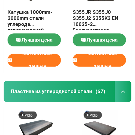
Катушка 1000mm-
S355JR S355J0
2000mm стали
S355J2 S355K2 EN
углерода
10025-2
горячекатаной
Горячекатаная
катушки Q355 A36
рулонная сталь
Лучшая цена
Лучшая цена
HRC горячекатаная
Травление и смазка
Горячекатаная
контактные
контактные
стальная рулонная
сталь
данные
данные
Пластина из углеродистой стали
(67)