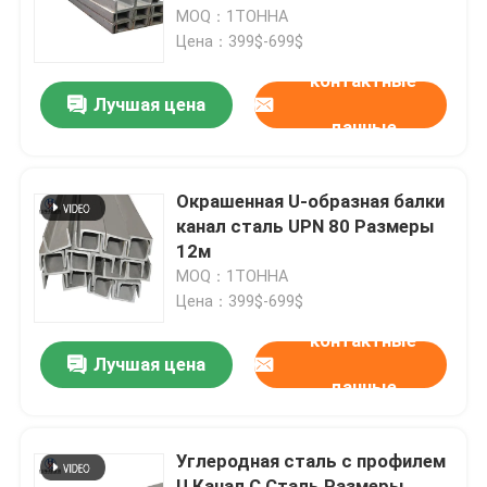
2005 6m
MOQ：1ТОННА
Цена：399$-699$
Путешествие фабрики
контактные
Лучшая цена
данные
Проверка качества
Свяжитесь мы
Окрашенная U-образная балки
канал сталь UPN 80 Размеры
12м
Спросите цитату
MOQ：1ТОННА
Цена：399$-699$
Углеродистая сталь катушка
контактные
Лучшая цена
данные
Пластина из углеродистой стали
Углеродная сталь с профилем
Коуль из нержавеющей стали
U Канал C Сталь Размеры