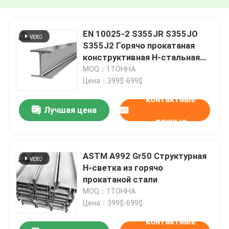
EN 10025-2 S355JR S355JO
S355J2 Горячо прокатаная
конструктивная H-стальная
балки
MOQ：1ТОННА
Цена：399$-699$
контактные
Лучшая цена
данные
ASTM A992 Gr50 Структурная
H-светка из горячо
прокатаной стали
MOQ：1ТОННА
Цена：399$-699$
контактные