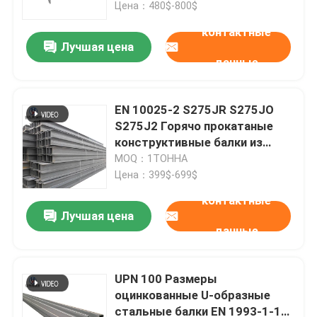
Цена：480$-800$
контактные
Лучшая цена
данные
EN 10025-2 S275JR S275JO
S275J2 Горячо прокатаные
конструктивные балки из
стали H
MOQ：1ТОННА
Цена：399$-699$
контактные
Лучшая цена
Дом
данные
Продукты
UPN 100 Размеры
оцинкованные U-образные
стальные балки EN 1993-1-1
О нас