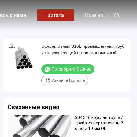
есь с нами
цитата
Russian
Эффективный 316L промышленных труб
из нержавеющей стали экономичный
практический коррозионностойкий
Поговорите Сейчас
Узнайте Больше
Связанные видео
304 316 круглая труба /
труба из нержавеющей
стали 10 мм OD