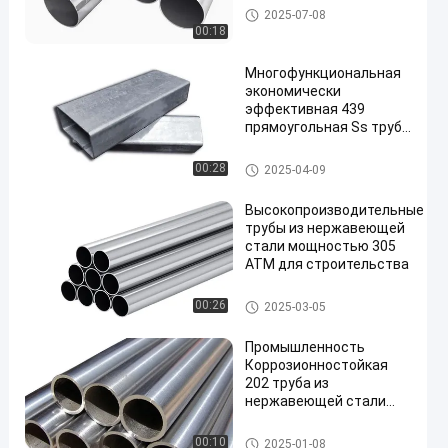
Трубы из углеродистой стал
2025-07-08
и
00:18
Многофункциональная
экономически
эффективная 439
прямоугольная Ss труба
холоднокатаная
Труба из нержавеющей стал
00:28
2025-04-09
и
Высокопроизводительные
трубы из нержавеющей
стали мощностью 305
АТМ для строительства
Труба из нержавеющей стали
00:26
2025-03-05
Промышленность
Коррозионностойкая
202 труба из
нержавеющей стали
легко обрабатывается
Труба из нержавеющей стал
00:10
2025-01-08