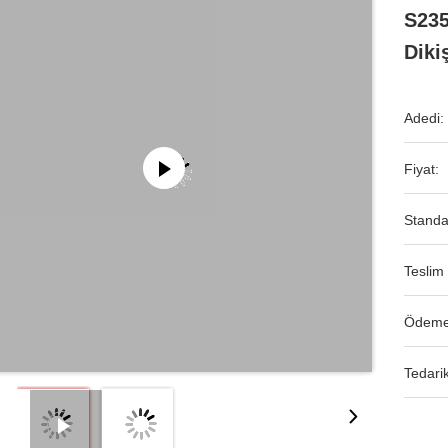
S235
Diki
Adedi:
Fiyat:
Standa
Teslim 
Ödeme
Tedarik