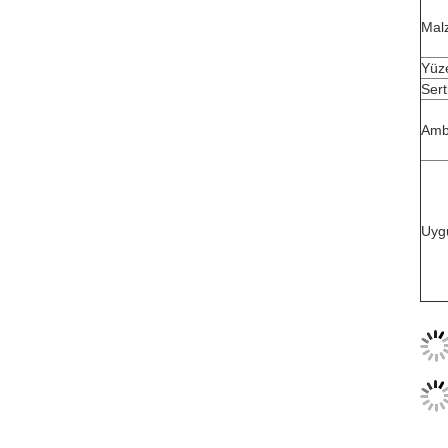
Mal
Yüz
Sert
Amb
Uyg