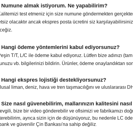
 Numune almak istiyorum. Ne yapabilirim?
Kalitemizi test etmeniz için size numune göndermekten gerçekte
tsiz olacaktır ancak ekspres posta ücretini siz karşılayabilirsiniz
ceğiz.
 Hangi ödeme yöntemlerini kabul ediyorsunuz?
eşin T/T, L/C ile ödeme kabul ediyoruz. Lütfen bize adınızı (tam 
nuzu vb. bilgilerinizi bildirin. Ürünler, ödeme onaylandıktan son
 Hangi ekspres lojistiği destekliyorsunuz?
lusal liman, deniz, hava ve tren taşımacılığını ve uluslararası DH
 Size nasıl güvenebilirim, mallarınızın kalitesini nasıl
evgili, bize bir video gönderebilir ve ofisimizi ve fabrikamızı doğr
terebilirim, ayrıca sizin için de düşünüyoruz, bu nedenle LC ö
ibank ve güvenilir Çin Bankası'na sahip değiliz
.