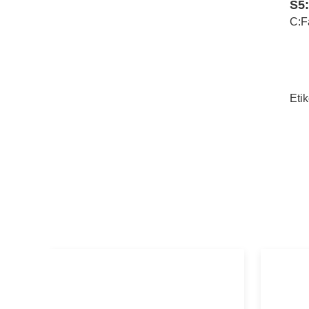
S5:
C:
F
Etik