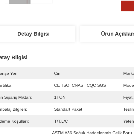
Detay Bilgisi
Ürün Açıkla
etay Bilgisi
enşe Yeri
Çin
Marka
rtifika
CE  ISO  CNAS   CQC SGS
Mode
n Sipariş Miktarı:
1TON
Fiyat:
balaj Bilgileri:
Standart Paket
Tesli
deme Koşulları:
T/T,L/C
Yeten
ASTM A36 Soğuk Haddelenmiş Çelik Boru
,