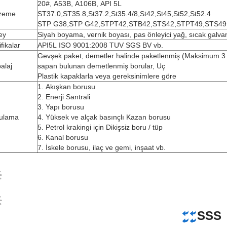
20#, A53B, A106B, API 5L
zeme
ST37.0,ST35.8,St37.2,St35.4/8,St42,St45,St52,St52.4
STP G38,STP G42,STPT42,STB42,STS42,STPT49,STS49
ey
Siyah boyama, vernik boyası, pas önleyici yağ, sıcak galvani
ifikalar
API5L ISO 9001:2008 TUV SGS BV vb.
Gevşek paket, demetler halinde paketlenmiş (Maksimum 3 To
alaj
sapan bulunan demetlenmiş borular, Uç
Plastik kapaklarla veya gereksinimlere göre
1. Akışkan borusu
2. Enerji Santrali
3. Yapı borusu
ulama
4. Yüksek ve alçak basınçlı Kazan borusu
5. Petrol krakingi için Dikişsiz boru / tüp
6. Kanal borusu
7. İskele borusu, ilaç ve gemi, inşaat vb.
SSS