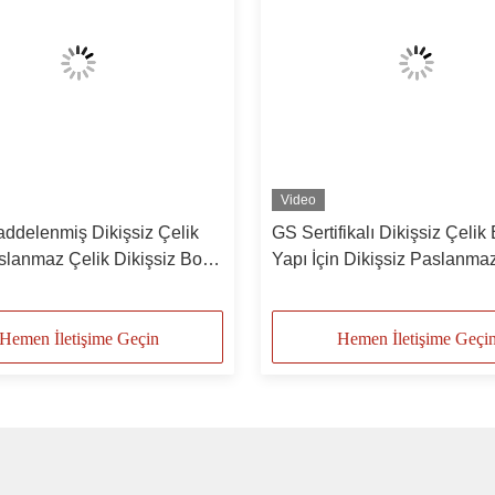
Video
ddelenmiş Dikişsiz Çelik
GS Sertifikalı Dikişsiz Çelik
slanmaz Çelik Dikişsiz Boru
Yapı İçin Dikişsiz Paslanma
U Uygulaması İçin
Boru RoHS BIS
Hemen İletişime Geçin
Hemen İletişime Geçi