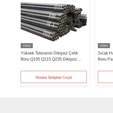
Video
Video
şsiz
Yüksek Toleranslı Dikişsiz Çelik
Sıcak Ha
50
Boru Q195 Q215 Q235 Dikişsiz
Boru Pa
Karbon Çelik Boru
Yağ BOR
Hemen İletişime Geçin