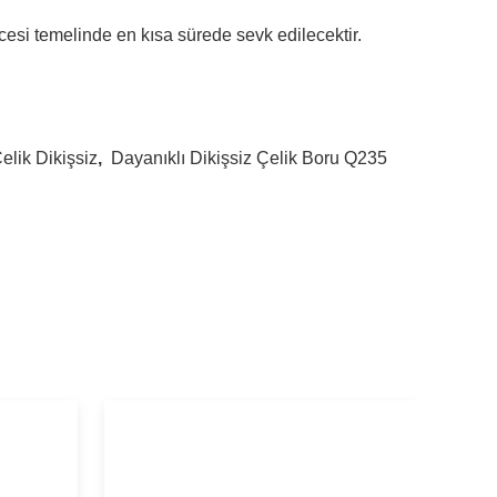
encesi temelinde en kısa sürede sevk edilecektir.
lik Dikişsiz
,
Dayanıklı Dikişsiz Çelik Boru Q235