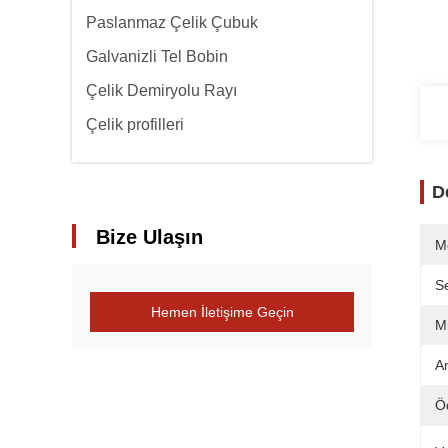
Paslanmaz Çelik Çubuk
Galvanizli Tel Bobin
Çelik Demiryolu Rayı
Çelik profilleri
D
Bize Ulaşın
M
Se
Hemen İletişime Geçin
Mi
Am
Ö