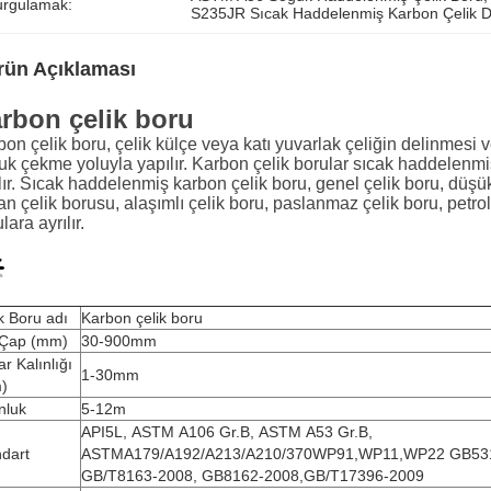
urgulamak:
S235JR Sıcak Haddelenmiş Karbon Çelik Di
rün Açıklaması
rbon çelik boru
bon çelik boru, çelik külçe veya katı yuvarlak çeliğin delinme
uk çekme yoluyla yapılır. Karbon çelik borular sıcak haddelenmi
lır. Sıcak haddelenmiş karbon çelik boru, genel çelik boru, düşü
n çelik borusu, alaşımlı çelik boru, paslanmaz çelik boru, petrol 
lara ayrılır.
k Boru adı
Karbon çelik boru
 Çap (mm)
30-900mm
r Kalınlığı
1-30mm
)
nluk
5-12m
API5L, ASTM A106 Gr.B, ASTM A53 Gr.B,
dart
ASTMA179/A192/A213/A210/370WP91,WP11,WP22 GB531
GB/T8163-2008, GB8162-2008,GB/T17396-2009