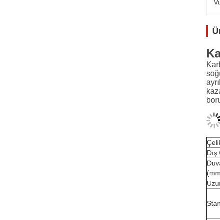
V
Ü
Ka
Kar
soğ
ayrı
kaza
boru
Çeli
Dış
Duva
(mm
Uzu
Stan