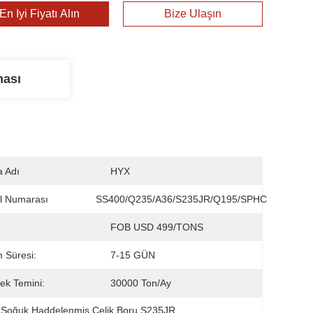
En İyi Fiyatı Alın
Bize Ulaşın
ması
 Adı
HYX
l Numarası
SS400/Q235/A36/S235JR/Q195/SPHC
FOB USD 499/TONS
m Süresi:
7-15 GÜN
ek Temini:
30000 Ton/ay
 
Soğuk Haddelenmiş Çelik Boru S235JR
, 