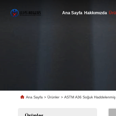
Ana Sayfa
Hakkımızda
Ürü
Ana Sayfa
>
Ürünler
>
ASTM A36 Soğuk Haddelenmiş Çe
Ürünler