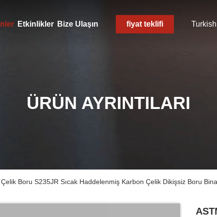
nler
Etkinlikler
Bize Ulaşın
fiyat teklifi
Turkish
ÜRÜN AYRINTILARI
lik Boru S235JR Sıcak Haddelenmiş Karbon Çelik Dikişsiz Boru Bina 
ASTM