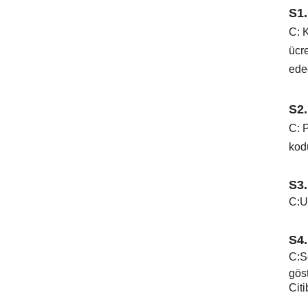
S1.
C: 
ücre
ede
S2.
C: P
kodu
S3.
C:
U
S4.
C:
S
gös
Cit