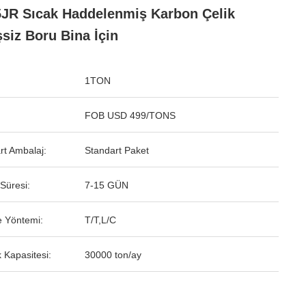
JR Sıcak Haddelenmiş Karbon Çelik
şsiz Boru Bina İçin
1TON
FOB USD 499/TONS
rt Ambalaj:
Standart Paket
Süresi:
7-15 GÜN
 Yöntemi:
T/T,L/C
 Kapasitesi:
30000 ton/ay