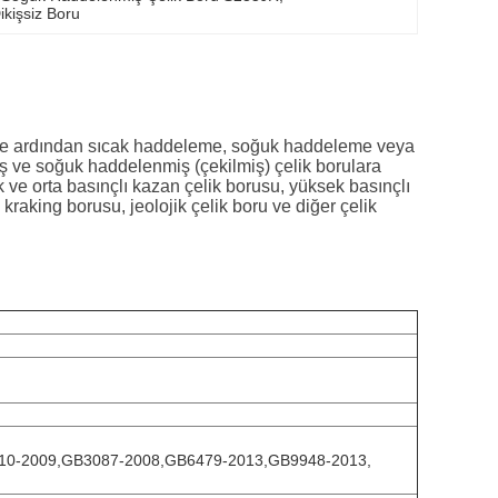
kişsiz Boru
si ve ardından sıcak haddeleme, soğuk haddeleme veya
ş ve soğuk haddelenmiş (çekilmiş) çelik borulara
k ve orta basınçlı kazan çelik borusu, yüksek basınçlı
kraking borusu, jeolojik çelik boru ve diğer çelik
0-2009,GB3087-2008,GB6479-2013,GB9948-2013,