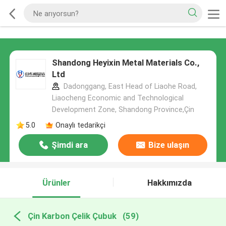
Shandong Heyixin Metal Materials Co.,
Ltd
Dadonggang, East Head of Liaohe Road,
Liaocheng Economic and Technological
Development Zone, Shandong Province,Çin
5.0
Onaylı tedarikçi
Şimdi ara
Bize ulaşın
Ürünler
Hakkımızda
Çin Karbon Çelik Çubuk
(59)