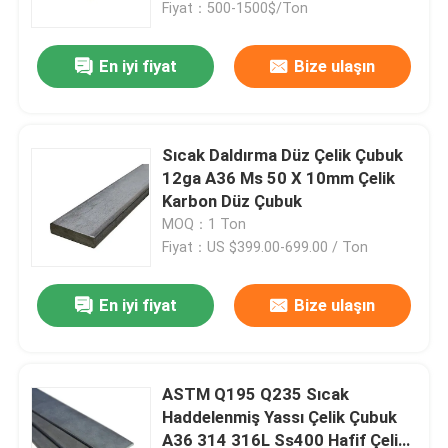
Fiyat：500-1500$/Ton
En iyi fiyat
Bize ulaşın
Sıcak Daldırma Düz Çelik Çubuk
12ga A36 Ms 50 X 10mm Çelik
Karbon Düz Çubuk
MOQ：1 Ton
Fiyat：US $399.00-699.00 / Ton
En iyi fiyat
Bize ulaşın
Ana sayfa
Ürünler
ASTM Q195 Q235 Sıcak
Haddelenmiş Yassı Çelik Çubuk
A36 314 316L Ss400 Hafif Çelik
Hakkımızda