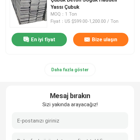
Yassı Çubuk
MOQ：1 Ton
Paslanmaz Çelik Levha Sac
Fiyat：US $599.00-1,200.00 / Ton
Galvanizli Çelik Levha
En iyi fiyat
Bize ulaşın
Titanyum tüpü
Daha fazla göster
PPGI bobini
Mesaj bırakın
Metal dalgalanmış çatı levhaları
Sizi yakında arayacağız!
Karbon Çelik Boru
paslanmaz çelik boru