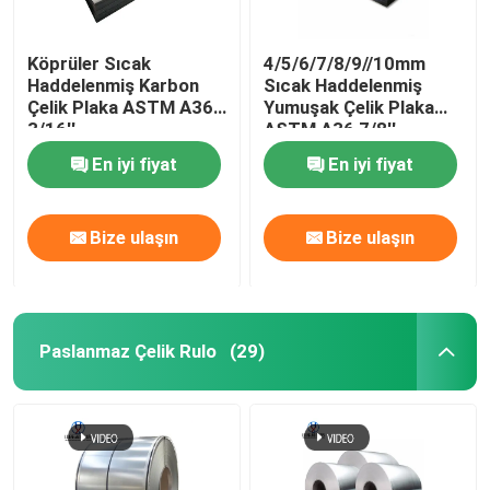
Köprüler Sıcak
4/5/6/7/8/9//10mm
Haddelenmiş Karbon
Sıcak Haddelenmiş
Çelik Plaka ASTM A36
Yumuşak Çelik Plaka
3/16''
ASTM A36 7/8''
En iyi fiyat
En iyi fiyat
Bize ulaşın
Bize ulaşın
Paslanmaz Çelik Rulo
(29)