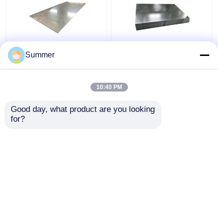
Çinko Kaplı Metal Düz
DX52D / SGCD1 Sınıf 1
Summer
Sıcak Daldırma
4 İnç Çelik Plaka
Galvanizli Çelik Plaka
Galvanizli
Sac 0.18mm-20mm
10:40 PM
SGCC Dx51d
En iyi fiyat
En iyi fiyat
Good day, what product are you looking 
for?
Bize ulaşın
Bize ulaşın
Daha fazla göster
Ana sayfa
Hakkımızda
Bize ulaşın
Desktop Site
Site Haritası
Gizlilik Politikası