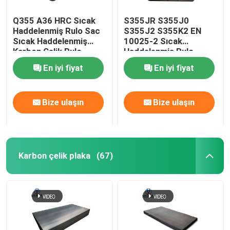
Q355 A36 HRC Sıcak
S355JR S355J0
Haddelenmiş Rulo Sac
S355J2 S355K2 EN
Sıcak Haddelenmiş
10025-2 Sıcak
Karbon Çelik Rulo
Haddelenmiş Rulo
1000mm-2000mm
Asitleme ve Yağlama
En iyi fiyat
En iyi fiyat
Sıcak Haddelenmiş
Çelik Rulo
Bize ulaşın
Bize ulaşın
Karbon çelik plaka
(67)