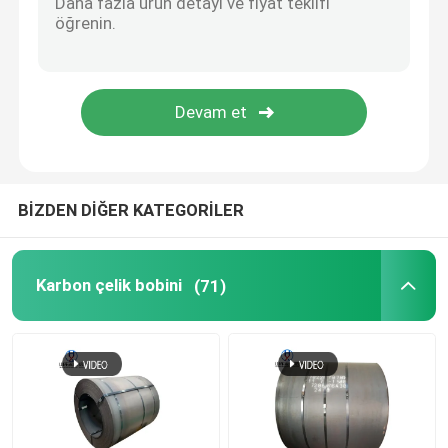
Galvanizli Çelik Boru Boru
Karbon Çelik Çubuk
Paslanmaz Çelik Çubuk
BİZDEN DİĞER KATEGORİLER
Galvanizli Tel Bobin
Karbon çelik bobini
(71)
Çelik Demiryolu Rayı
Çelik profilleri