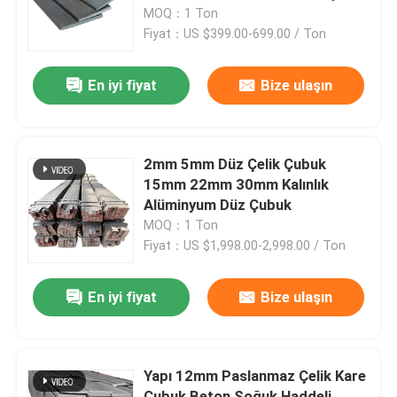
Yassı Çubuk
MOQ：1 Ton
Fiyat：US $399.00-699.00 / Ton
Fabrika turu
En iyi fiyat
Bize ulaşın
Kalite kontrol
Bize ulaşın
2mm 5mm Düz Çelik Çubuk
15mm 22mm 30mm Kalınlık
Alüminyum Düz Çubuk
Teklif isteği
MOQ：1 Ton
Fiyat：US $1,998.00-2,998.00 / Ton
Karbon çelik bobini
En iyi fiyat
Bize ulaşın
Karbon çelik plaka
Yapı 12mm Paslanmaz Çelik Kare
Paslanmaz Çelik Rulo
Çubuk Beton Soğuk Haddeli