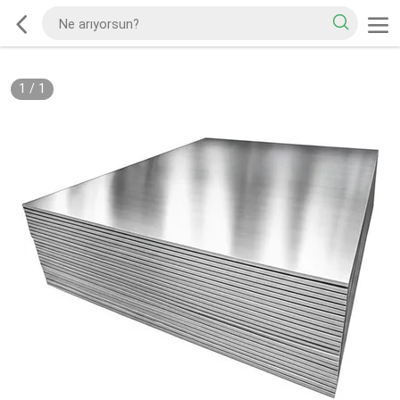
1
/
1