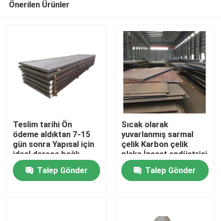
Önerilen Ürünler
Teslim tarihi Ön
Sıcak olarak
ödeme aldıktan 7-15
yuvarlanmış sarmal
gün sonra Yapısal için
çelik Karbon çelik
ideal derece bağlı
plaka İnşaat endüstrisi
Ana sayfa
olarak genellikle 250-
yapısal uygulamalar
Talep Gönder
Talep Gönder
550 MPa'ya kadar
için uygundur Dayanıklı
çıkış gücü olan
ve malzeme
Ürünler
yontulmuş karbon
plaka
Hakkımızda