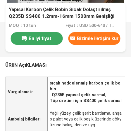
Yapısal Karbon Çelik Bobin Sıcak Dolaştırılmış
Q235B SS400 1.2mm-16mm 1500mm Genişliği
Rulo Oluşturma ve Tüp Yapımı için
MOQ：10 ton
Fiyat：USD 500-640 / Ton
En iyi fiyat
Bizimle iletişim kur
ÜRüN AçıKLAMASı
sıcak haddelenmiş karbon çelik bo
bin
Vurgulamak:
,
Q235B yapısal çelik sarmal
,
Tüp üretimi için SS400 çelik sarmal
Yağlı yüzey, çelik şerit bantlama, ahşa
Ambalaj bilgileri
p palet veya çelik beşik üzerinde göky
üzüne bakış, denize uyg