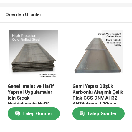
Önerilen Ürünler
Genel İmalat ve Hafif
Gemi Yapısı Düşük
Yapısal Uygulamalar
Karbonlu Alaşımlı Çelik
Ana sayfa
için Sıcak
Plak CCS DNV AH32
Haddelenmiş Hafif
AH36 6mm-100mm
Demir Sac Q195
Deniz Gemisi ve
Ürünler
Talep Gönder
Talep Gönder
Q235B 0.8mm-6mm
Offshore için
1250mm Genişlik
Sertifikalı
Hakkımızda