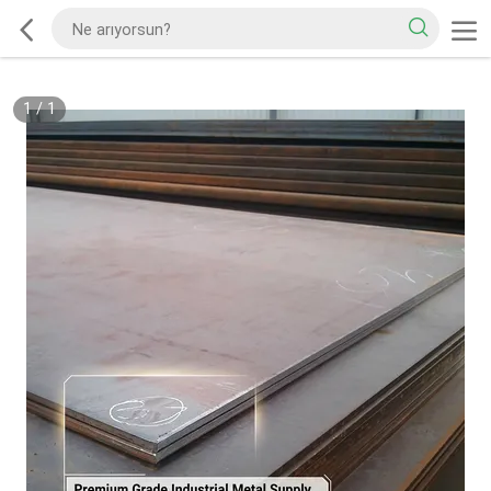
1
/
1