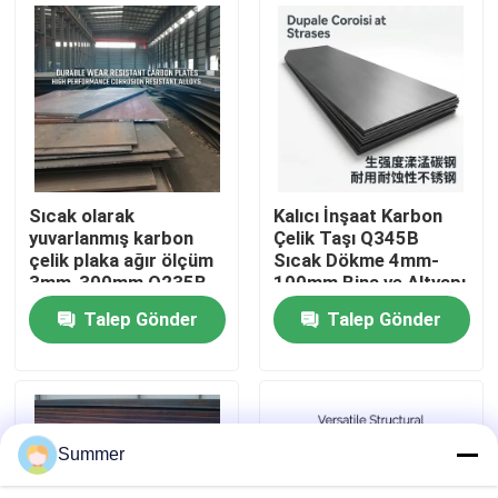
Fabrika turu
Kalite kontrol
Bize ulaşın
Sıcak olarak
Kalıcı İnşaat Karbon
yuvarlanmış karbon
Çelik Taşı Q345B
çelik plaka ağır ölçüm
Sıcak Dökme 4mm-
Teklif isteği
3mm-300mm Q235B
100mm Bina ve Altyapı
SS400 Makine yapımı
için Hava Duruma
Talep Gönder
Talep Gönder
ve imalatı için
Dirençli
Karbon çelik bobini
endüstriyel sınıf
Karbon çelik plaka
Summer
Paslanmaz Çelik Rulo