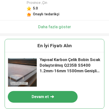
Province ,Çin
5.0
Onaylı tedarikçi
Daha fazla göster
En İyi Fiyatı Alın
Yapısal Karbon Çelik Bobin Sıcak
Dolaştırılmış Q235B SS400
1.2mm-16mm 1500mm Genişliği
Rulo Oluşturma ve Tüp Yapımı
için
Devam et