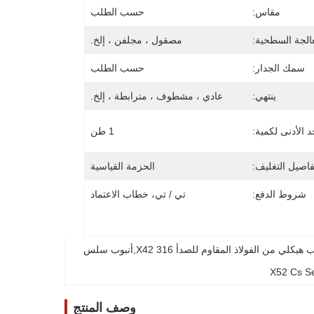
مقاس:
حسب الطلب
الجة السطحية:
مصقول ، مجلفن ، إلخ.
سمك الجدار:
حسب الطلب
ينتهي:
عادي ، مشطوف ، مترابطة ، إلخ.
د الأدنى لكمية:
1 طن
فاصيل التغليف:
الحزمة القياسية
شروط الدفع:
تي / تي، خطاب الاعتماد
أنبوب من الفولاذ المقاوم للصدأ 316 المضاد للتآكل,أنبوب هيكلي من الفولاذ المقاوم للصدأ 316 X42,أنبوب سلس 
X52 Cs S
وصف المنتج