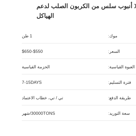
X42 X52 أنبوب سلس من الكربون الصلب لدعم
الهياكل
موك:
1 طن
السعر:
$550-$650
العبوة القياسية:
الحزمة القياسية
فترة التسليم:
7-15DAYS
طريقة الدفع:
تي / تي، خطاب الاعتماد
سعة التوريد:
30000TONS/شهر