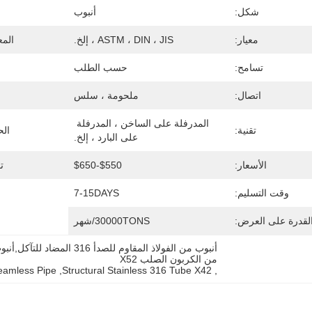
شكل:
أنبوب
معيار:
ASTM ، DIN ، JIS ، إلخ.
المع
تسامح:
حسب الطلب
اتصال:
ملحومة ، سلس
المدرفلة على الساخن ، المدرفلة 
تقنية:
الح
على البارد ، إلخ.
الأسعار:
$550-$650
ت
وقت التسليم:
7-15DAYS
لقدرة على العرض:
30000TONS/شهر
من الكربون الصلب X52
eamless Pipe
, 
Structural Stainless 316 Tube X42
, 