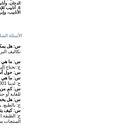
الدخان، وأنا
6. أنابيب ل
الأنابيب، وإبر
الأسئلة الشا
س: هل يمك
تكاليف البري
س: ما هي مع
ج: تحتاج إل
س: حول أسع
س: ما هي ا
ج: لدينا ISO 9001 و SGS و EWC وشهادات أخرى.
س: كم من 
للغاية أو 
س: هل يخضع
ج: بالطبع، 
س: كيف يتم
ج: الطبقة ا
المنتجات بش