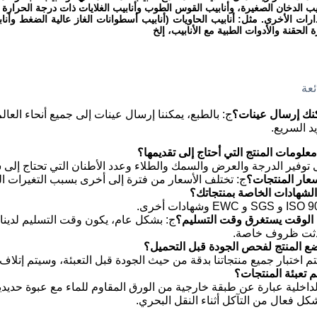
بيب الدخان الصغيرة، وأنابيب القوس الطوب وأنابيب الغلايات ذات درجة الحرارة ا
لإدارات الأخرى. مثل: أنابيب الحاويات (أنابيب أسطوانات الغاز عالية الضغط وأن
ة الحقنة والأدوات الطبية مع الأنابيب، إلخ
ئعة
نك إرسال عينات؟
ج: بالطبع، يمكننا إرسال عينات إلى جميع أنحاء العالم
د السريع.
لومات المنتج التي أحتاج إلى تقديمها؟
ى توفير الدرجة والعرض والسمك والطلاء وعدد الأطنان التي تحتاج إلى ش
ار المنتجات؟
ج: تختلف الأسعار من فترة إلى أخرى بسبب التغيرات الد
لشهادات الخاصة بمنتجاتك؟
الوقت يستغرق وقت التسليم؟
حدثت ظروف خاصة.
 المنتج لفحص الجودة قبل التحميل؟
يتم اختبار جميع منتجاتنا بدقة من حيث الجودة قبل التعبئة، وسيتم إتلاف
 تعبئة المنتجات؟
لداخلية عبارة عن طبقة خارجية من الورق المقاوم للماء مع عبوة حديدية
كل فعال من التآكل أثناء النقل البحري.