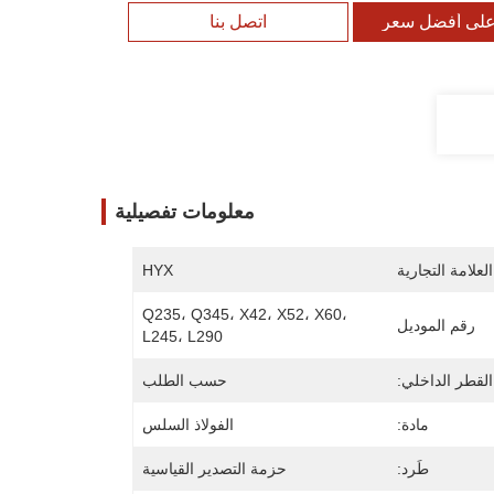
لى أفضل سعر
اتصل بنا
معلومات تفصيلية
لعلامة التجارية
HYX
Q235، Q345، X42، X52، X60، 
رقم الموديل
L245، L290
القطر الداخلي:
حسب الطلب
مادة:
الفولاذ السلس
طَرد:
حزمة التصدير القياسية