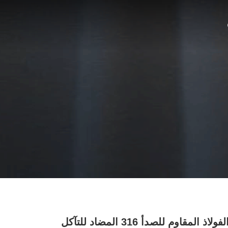
أنبوب من الفولاذ المقاوم للصدأ 316 المضاد للتآكل