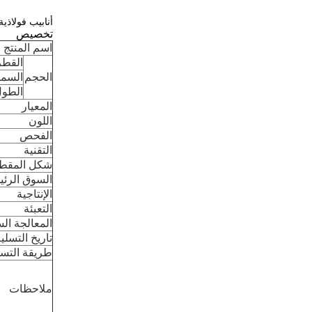
أنابيب فولاذي
تخصيص
اسم المنتج
القطر
الحجم
السما
الطو
المعيار
اللون
الفحص
التقنية
شكل المقط
السوق الرئ
الإنتاجية
التعبئة
المعالجة ال
تاريخ التسلي
طريقة التسل
ملاحظات