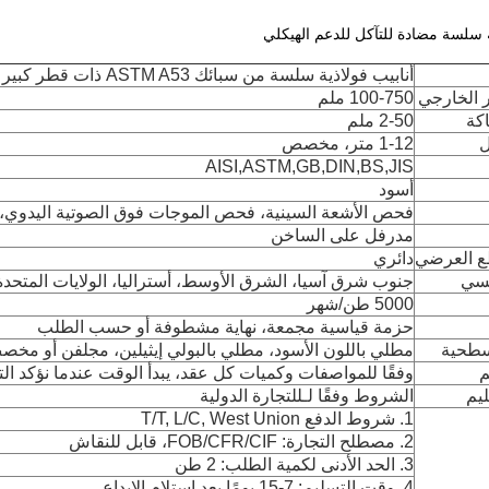
ة سلسة مضادة للتآكل للدعم الهيكلي
أنابيب فولاذية سلسة من سبائك ASTM A53 ذات قطر كبير وبسعر تنافسي
 الخارجي
100-750 ملم
كة
2-50 ملم
ل
1-12 متر، مخصص
AISI,ASTM,GB,DIN,BS,JIS
أسود
فحص الأشعة السينية، فحص الموجات فوق الصوتية اليدوي، 
مدرفل على الساخن
ع العرضي
دائري
يسي
جنوب شرق آسيا، الشرق الأوسط، أستراليا، الولايات المتحدة ال
5000 طن/شهر
حزمة قياسية مجمعة، نهاية مشطوفة أو حسب الطلب
سطحية
مطلي باللون الأسود، مطلي بالبولي إيثيلين، مجلفن أو مخص
م
وفقًا للمواصفات وكميات كل عقد، يبدأ الوقت عندما نؤكد الت
يم
الشروط وفقًا لـ
للتجارة الدولية
1. شروط الدفع T/T, L/C, West Union
2. مصطلح التجارة: FOB/CFR/CIF، قابل للنقاش
3. الحد الأدنى لكمية الطلب: 2 طن
4. وقت التسليم: 7-15 يومًا بعد استلام الإيداع