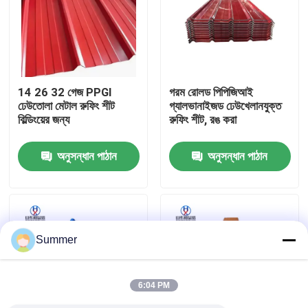
কারখানা ভ্রমণ
মান নিয়ন্ত্রণ
14 26 32 গেজ PPGI
গরম রোলড পিপিজিআই
ঢেউতোলা মেটাল রুফিং শীট
গ্যালভানাইজড ঢেউখেলানযুক্ত
বিল্ডিংয়ের জন্য
রুফিং শীট, রঙ করা
আমাদের সাথে যোগাযোগ করুন
অনুসন্ধান পাঠান
অনুসন্ধান পাঠান
উদ্ধৃতির জন্য আবেদন
কার্বন ইস্পাত কুণ্ডলী
Summer
কার্বন ইস্পাত প্লেট
6:04 PM
স্টেইনলেস স্টীল কুণ্ডলী