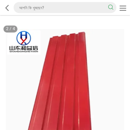
2
/
4