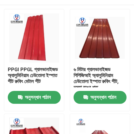
PPGI PPGL গ্যালভানাইজড
৬ মিটার গ্যালভানাইজড
অ্যালুমিনিয়াম ঢেউতোলা ইস্পাত
পিপিজিআই অ্যালুমিনিয়াম
শীট রুফিং মেটাল শীট
ঢেউতোলা ইস্পাত রুফিং শীট,
দস্তা রঙের ধাতু
বাড়ি
অনুসন্ধান পাঠান
অনুসন্ধান পাঠান
পণ্য
আমাদের সম্পর্কে