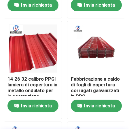
Invia richiesta
Invia richiesta
Giro della fabbrica
Controllo di qualità
Contattici
Richieda una citazione
14 26 32 calibro PPGI
Fabbricazione a caldo
lamiera di copertura in
di fogli di copertura
Bobina di acciaio al carbonio
metallo ondulato per
corrugati galvanizzati
la costruzione
in PPG
Invia richiesta
Invia richiesta
Placca di acciaio al carbonio
Coili di acciaio inossidabile