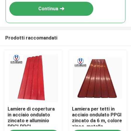
Continua
Prodotti raccomandati
Casa
Lamiere di copertura
Lamiera per tetti in
Prodotti
in acciaio ondulato
acciaio ondulato PPGI
zincato e alluminio
zincato da 6 m, colore
PPGI PPGL
zinco, metallo
Circa noi