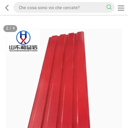
2
/
4