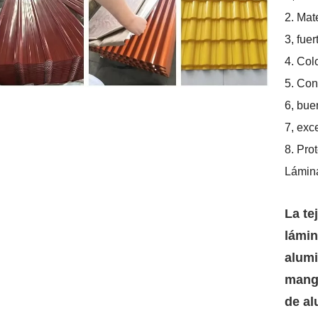
2. Mat
3, fuer
4. Col
5. Con
6, bue
7, exc
8. Pro
Lámina
La te
lámin
alumi
manga
de al