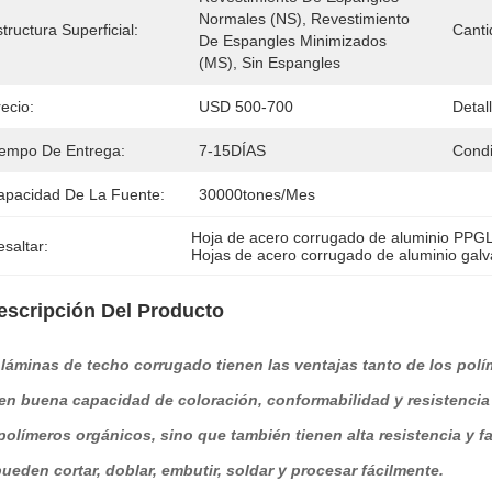
Normales (NS), Revestimiento 
tructura Superficial:
Canti
De Espangles Minimizados 
(MS), Sin Espangles
ecio:
USD 500-700
Detal
iempo De Entrega:
7-15DÍAS
Condi
apacidad De La Fuente:
30000tones/mes
Hoja de acero corrugado de aluminio PPG
saltar:
Hojas de acero corrugado de aluminio gal
escripción Del Producto
 láminas de techo corrugado tienen las ventajas tanto de los pol
nen buena capacidad de coloración, conformabilidad y resistencia
polímeros orgánicos, sino que también tienen alta resistencia y f
ueden cortar, doblar, embutir, soldar y procesar fácilmente.