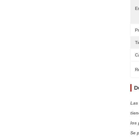
Es
Pr
T
C
Re
D
Las
tie
los 
Se p