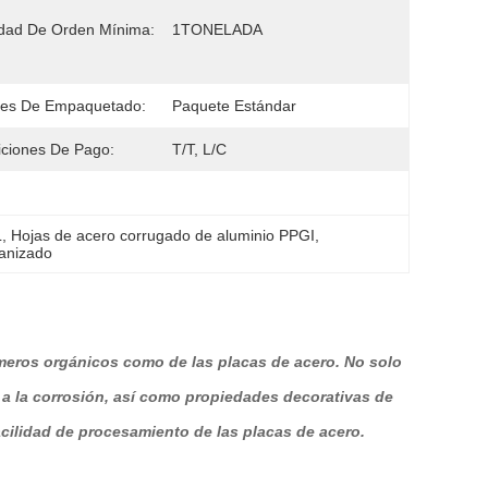
dad De Orden Mínima:
1TONELADA
les De Empaquetado:
Paquete Estándar
ciones De Pago:
T/T, L/C
L
, 
Hojas de acero corrugado de aluminio PPGI
, 
vanizado
ímeros orgánicos como de las placas de acero. No solo
 a la corrosión, así como propiedades decorativas de
acilidad de procesamiento de las placas de acero.