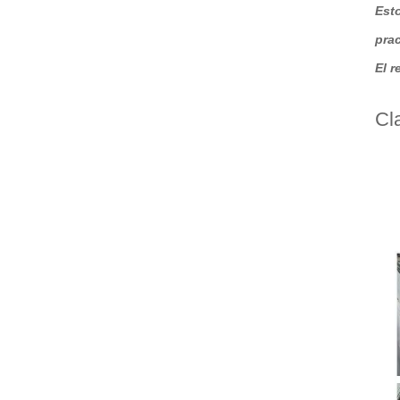
Est
prac
El 
Cl