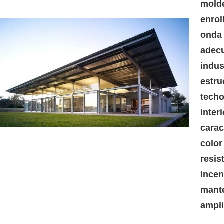
molde
enrol
onda 
adecu
indus
estru
techo
inter
carac
color
resis
incen
mante
ampl