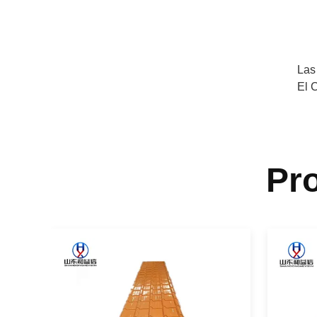
Las
El 
Pr