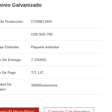
inio Galvanizado
De Producción:
1TONELADA
USD 500-700
je Estándar:
Paquete estándar
o De Entrega:
7-15DÍAS
o De Pago:
T/T, L/C
idad De
30000tones/mes
stro:
nga El Mejor Precio
Contacta Con Nosotros