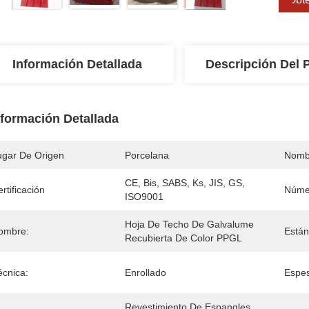
Información Detallada
Descripción Del 
nformación Detallada
ugar De Origen
Porcelana
Nomb
CE, Bis, SABS, Ks, JIS, GS, 
rtificación
Núme
ISO9001
Hoja De Techo De Galvalume 
ombre:
Están
Recubierta De Color PPGL
écnica:
Enrollado
Espes
Revestimiento De Espangles 