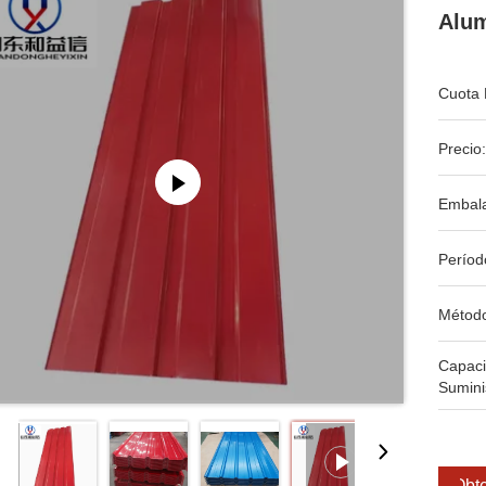
Alum
Cuota 
Precio:
Embala
Períod
Métod
Capac
Sumini
Obte