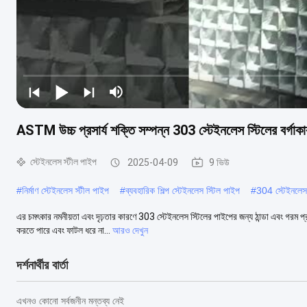
ASTM উচ্চ প্রসার্য শক্তি সম্পন্ন 303 স্টেইনলেস স্টিলের বর্গাকা
স্টেইনলেস স্টীল পাইপ
2025-04-09
9 ভিউ
#
নির্মাণ স্টেইনলেস স্টীল পাইপ
#
ব্যবহারিক শিল্প স্টেইনলেস স্টিল পাইপ
#
304 স্টেইনলে
এর চমৎকার নমনীয়তা এবং দৃঢ়তার কারণে 303 স্টেইনলেস স্টিলের পাইপের জন্য ঠান্ডা এবং গরম প
করতে পারে এবং ফাটল ধরে না...
আরও দেখুন
দর্শনার্থীর বার্তা
এখনও কোনো সর্বজনীন মন্তব্য নেই