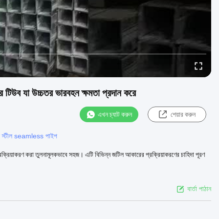
র টিউব যা উচ্চতর ভারবহন ক্ষমতা প্রদান করে
এখন চ্যাট করুন
শেয়ার করুন
স স্টীল seamless পাইপ
্রক্রিয়াকরণ করা তুলনামূলকভাবে সহজ। এটি বিভিন্ন জটিল আকারের প্রক্রিয়াকরণের চাহিদা পূরণ
বার্তা পাঠান