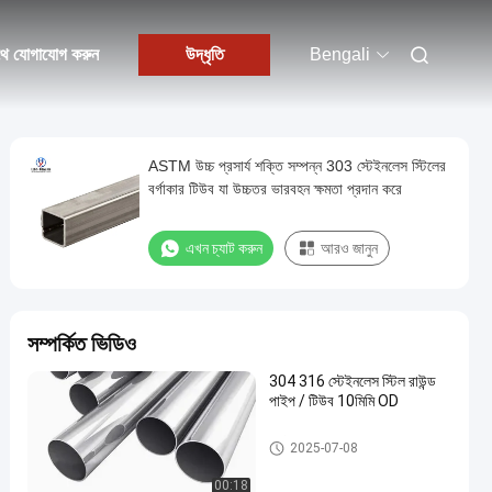
থে যোগাযোগ করুন
উদ্ধৃতি
Bengali
ASTM উচ্চ প্রসার্য শক্তি সম্পন্ন 303 স্টেইনলেস স্টিলের
বর্গাকার টিউব যা উচ্চতর ভারবহন ক্ষমতা প্রদান করে
এখন চ্যাট করুন
আরও জানুন
সম্পর্কিত ভিডিও
304 316 স্টেইনলেস স্টিল রাউন্ড
পাইপ / টিউব 10মিমি OD
কার্বন ইস্পাত পাইপ
2025-07-08
00:18