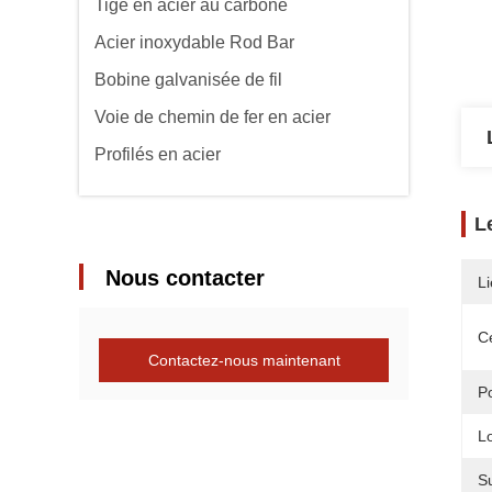
Tige en acier au carbone
Acier inoxydable Rod Bar
Bobine galvanisée de fil
Voie de chemin de fer en acier
Profilés en acier
L
Nous contacter
Li
Ce
Contactez-nous maintenant
P
L
S