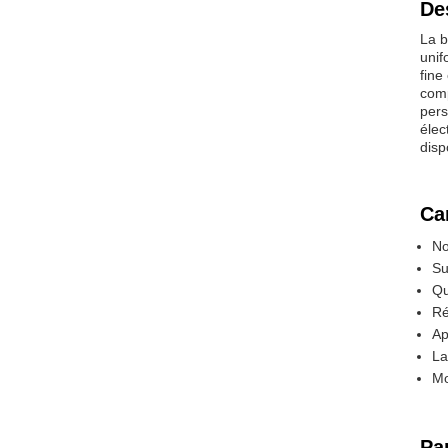
De
La b
unif
fine
comp
pers
élec
disp
Ca
No
Su
Qu
Ré
Ap
La
Mo
Pa