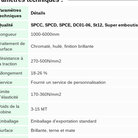
Paramètres
Détails
techniques
ualité
SPCC, SPCD, SPCE, DC01-06, St12, Super embouti
Longueur
1000-6000mm
raitement de
Chromaté, huilé, finition brillante
urface
ésistance à
270-500N/mm2
a traction
Allongement
18-26 %
ervice
Fournir un service de personnalisation
imite
170-360N/mm2
'élasticité
oids de la
3-15 MT
bobine
Emballage
Emballage d'exportation standard
urface
Brillante, terne et mate