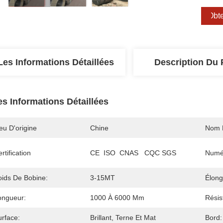
Obte
Les Informations Détaillées
Description Du 
es Informations Détaillées
eu D'origine
Chine
Nom 
rtification
CE  ISO  CNAS   CQC SGS
Numé
oids De Bobine:
3-15MT
Élong
ongueur:
1000 À 6000 Mm
Résis
urface:
Brillant, Terne Et Mat
Bord: