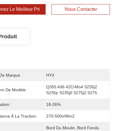
nez Le Meilleur Prix
Nous Contacter
Produit
De Marque
HYX
Q355 A36 42CrMo4 S235j2 
ro De Modèle
S235jr S235j0 S275j2 S275
ation:
18-26%
tance À La Traction:
270-500n/mm2
Bord Du Moulin, Bord Fendu