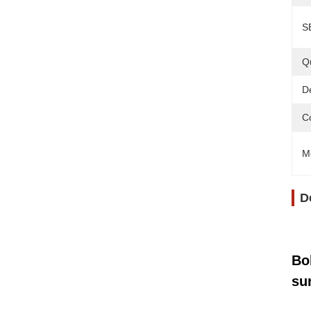
S
Q
Dé
C
M
D
Bo
su