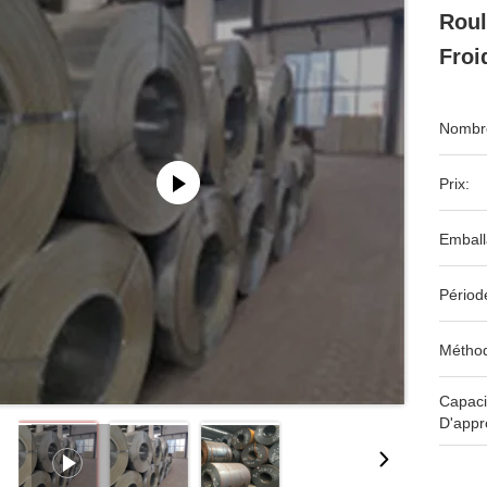
Roul
Froi
Nombre
Prix:
Emball
Périod
Méthod
Capaci
D'appr