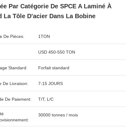
ée Par Catégorie De SPCE A Laminé À
d La Tôle D'acier Dans La Bobine
 De Pièces:
1TON
USD 450-550 TON
age Standard:
Forfait standard
e De Livraison:
7-15 JOURS
e De Paiement:
T/T, L/C
té
30000 tonnes / mois
ovisionnement: