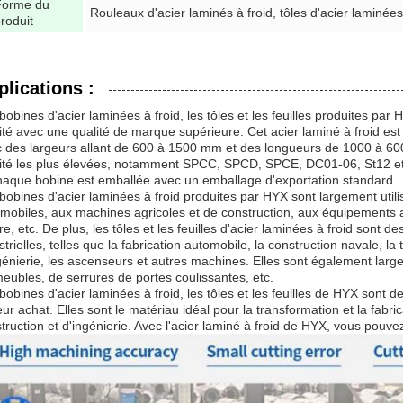
Forme du
Rouleaux d'acier laminés à froid, tôles d'acier laminées
roduit
plications :
bobines d'acier laminées à froid, les tôles et les feuilles produites pa
ité avec une qualité de marque supérieure. Cet acier laminé à froid est 
 des largeurs allant de 600 à 1500 mm et des longueurs de 1000 à 60
ité les plus élevées, notamment SPCC, SPCD, SPCE, DC01-06, St12 et
haque bobine est emballée avec un emballage d'exportation standard.
bobines d'acier laminées à froid produites par HYX sont largement util
mobiles, aux machines agricoles et de construction, aux équipements ag
re, etc. De plus, les tôles et les feuilles d'acier laminées à froid sont d
strielles, telles que la fabrication automobile, la construction navale, 
génierie, les ascenseurs et autres machines. Elles sont également large
eubles, de serrures de portes coulissantes, etc.
bobines d'acier laminées à froid, les tôles et les feuilles de HYX sont de
eur achat. Elles sont le matériau idéal pour la transformation et la fabric
truction et d'ingénierie. Avec l'acier laminé à froid de HYX, vous pouvez