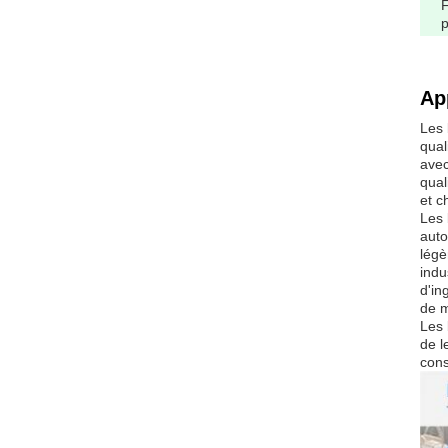
p
Ap
Les 
qual
avec
qual
et c
Les 
auto
légè
indu
d'in
de m
Les 
de l
cons