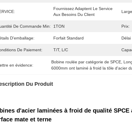
Fournissez Adaptent Le Service 
ERVICE:
Large
Aux Besoins Du Client
uantité De Commande Min:
1TON
Prix:
tails D'emballage:
Forfait Standard
Délai
onditions De Paiement:
T/T, L/C
Capac
Bobine roulée par catégorie de SPCE
, 
Lon
ettre en évidence:
6000mm ont laminé à froid la tôle d'acier d
escription Du Produit
bines d'acier laminées à froid de qualité SPC
rface mate et terne