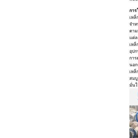
การ
เหล็
จำหน
ตาม
แต่ล
เหล็
อุปก
การผ
นอกจ
เหล็
สมบ
มั่น