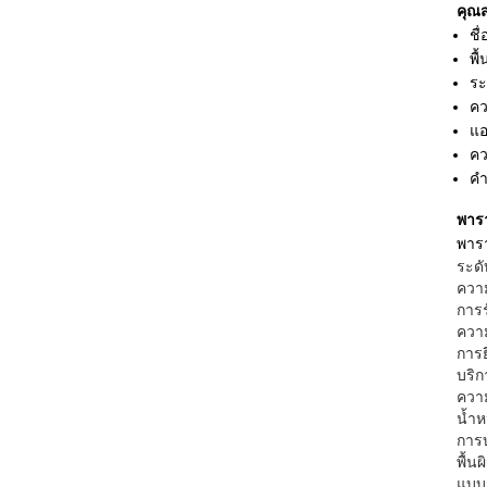
คุณส
ชื่
พื้
ระ
คว
แอ
คว
คำ
พารา
พารา
ระดั
ควา
การร
ควา
การย
บริก
ควา
น้ำห
การ
พื้นผ
แบบฟ