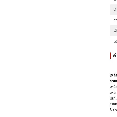
จำ
ร
เ
เน
ค
เหล็
รายล
เหล็
เหมา
แผ่น
รถยน
3 ปร