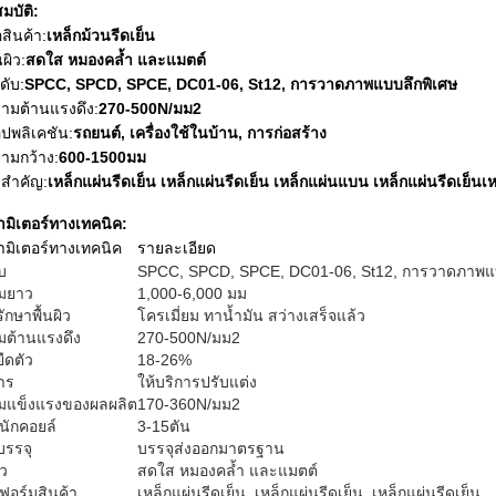
มบัติ:
อสินค้า:
เหล็กม้วนรีดเย็น
นผิว:
สดใส หมองคล้ำ และแมตต์
ดับ:
SPCC, SPCD, SPCE, DC01-06, St12, การวาดภาพแบบลึกพิเศษ
ามต้านแรงดึง:
270-500N/มม2
ปพลิเคชัน:
รถยนต์, เครื่องใช้ในบ้าน, การก่อสร้าง
ามกว้าง:
600-1500มม
สำคัญ:
เหล็กแผ่นรีดเย็น เหล็กแผ่นรีดเย็น เหล็กแผ่นแบน เหล็กแผ่นรีดเย็นเ
มิเตอร์ทางเทคนิค:
มิเตอร์ทางเทคนิค
รายละเอียด
บ
SPCC, SPCD, SPCE, DC01-06, St12, การวาดภาพแบ
มยาว
1,000-6,000 มม
ักษาพื้นผิว
โครเมี่ยม ทาน้ำมัน สว่างเสร็จแล้ว
มต้านแรงดึง
270-500N/มม2
ืดตัว
18-26%
าร
ให้บริการปรับแต่ง
มแข็งแรงของผลผลิต
170-360N/มม2
นักคอยล์
3-15ตัน
บรรจุ
บรรจุส่งออกมาตรฐาน
ิว
สดใส หมองคล้ำ และแมตต์
อร์มสินค้า
เหล็กแผ่นรีดเย็น, เหล็กแผ่นรีดเย็น, เหล็กแผ่นรีดเย็น