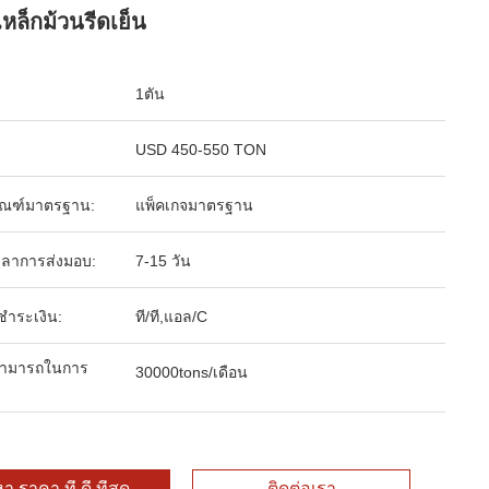
เหล็กม้วนรีดเย็น
1ตัน
USD 450-550 TON
ัณฑ์มาตรฐาน:
แพ็คเกจมาตรฐาน
ลาการส่งมอบ:
7-15 วัน
รชำระเงิน:
ที/ที,แอล/C
ามารถในการ
30000tons/เดือน
า ราคา ที่ ดี ที่สุด
ติดต่อเรา