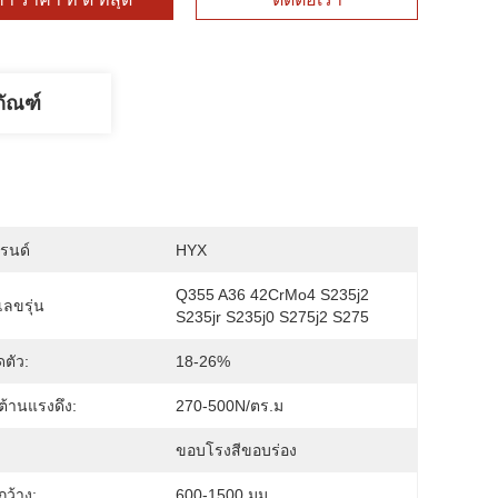
ภัณฑ์
บรนด์
HYX
Q355 A36 42CrMo4 S235j2 
ลขรุ่น
S235jr S235j0 S275j2 S275
ดตัว:
18-26%
้านแรงดึง:
270-500N/ตร.ม
ขอบโรงสีขอบร่อง
ว้าง:
600-1500 มม.