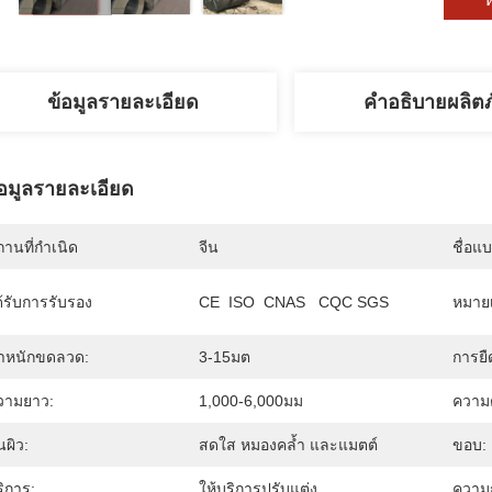
ข้อมูลรายละเอียด
คำอธิบายผลิต
้อมูลรายละเอียด
านที่กำเนิด
จีน
ชื่อแ
้รับการรับรอง
CE  ISO  CNAS   CQC SGS
หมายเ
้ำหนักขดลวด:
3-15มต
การยื
วามยาว:
1,000-6,000มม
ความต
้นผิว:
สดใส หมองคล้ำ และแมตต์
ขอบ:
ิการ:
ให้บริการปรับแต่ง
ความก