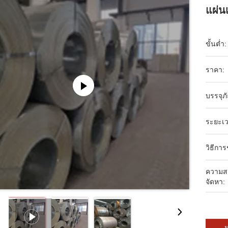
แผ่น
ขั้นต่ำ:
ราคา:
บรรจุภ
ระยะเว
วิธีกา
ความส
จัดหา:
ห