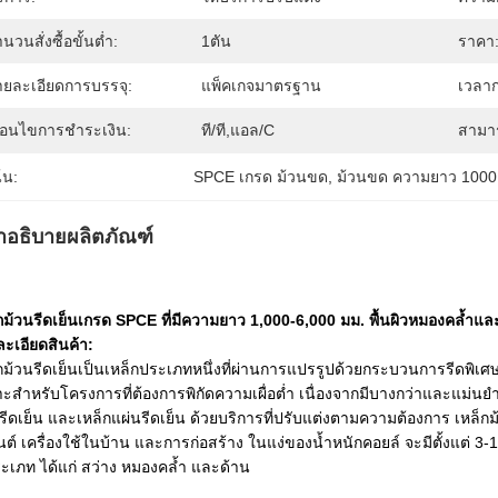
นวนสั่งซื้อขั้นต่ำ:
1ตัน
ราคา
ายละเอียดการบรรจุ:
แพ็คเกจมาตรฐาน
เวลาก
งื่อนไขการชำระเงิน:
ที/ที,แอล/C
สามา
้น:
SPCE เกรด ม้วนขด
, 
ม้วนขด ความยาว 1000
ำอธิบายผลิตภัณฑ์
กม้วนรีดเย็นเกรด SPCE ที่มีความยาว 1,000-6,000 มม. พื้นผิวหมองคล้ำแล
ะเอียดสินค้า:
กม้วนรีดเย็นเป็นเหล็กประเภทหนึ่งที่ผ่านการแปรรูปด้วยกระบวนการรีดพิเศษเพื
ะสำหรับโครงการที่ต้องการพิกัดความเผื่อต่ำ เนื่องจากมีบางกว่าและแม่นยำ
รีดเย็น และเหล็กแผ่นรีดเย็น ด้วยบริการที่ปรับแต่งตามความต้องการ เหล็
ต์ เครื่องใช้ในบ้าน และการก่อสร้าง ในแง่ของน้ำหนักคอยล์ จะมีตั้งแต่ 3
ะเภท ได้แก่ สว่าง หมองคล้ำ และด้าน