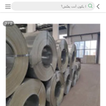
3
/
2