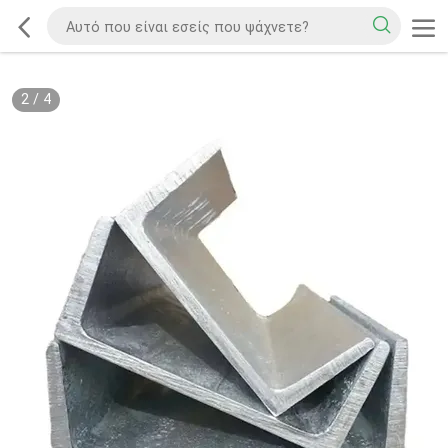
2
/
4