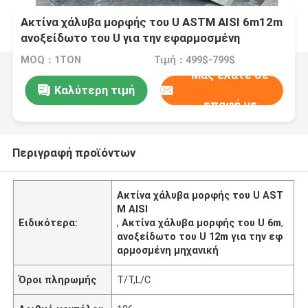
Ακτίνα χάλυβα μορφής του U ASTM AISI 6m12m
ανοξείδωτο του U για την εφαρμοσμένη
μηχανική
MOQ：1ΤΟΝ
Τιμή：499$-799$
Μας ελάτε σε
Καλύτερη τιμή
επαφή με
Περιγραφή προϊόντων
Ακτίνα χάλυβα μορφής του U AST
M AISI
Ειδικότερα:
,
Ακτίνα χάλυβα μορφής του U 6m
,
ανοξείδωτο του U 12m για την εφ
αρμοσμένη μηχανική
Όροι πληρωμής
T/T,L/C