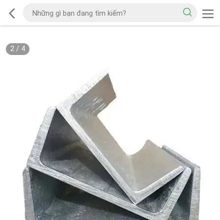
2
/
4