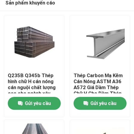
Sản phẩm khuyến cáo
Q235B Q345b Thép
Thép Carbon Mạ Kẽm
hình chữ H cán nóng
Cán Nóng ASTM A36
cán nguội chất lượng
A572 Giá Dầm Thép
cao cho ngành xây
Chữ H Cho Dầm Thép
Nhà
dựng
Chữ H Kết Cấu Sắt
Gửi yêu cầu
Gửi yêu cầu
Thép Cán Nóng Cho
Xây Dựng
Sản phẩm
Về chúng tôi