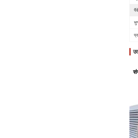
पै
भुग
प्
उत
सं