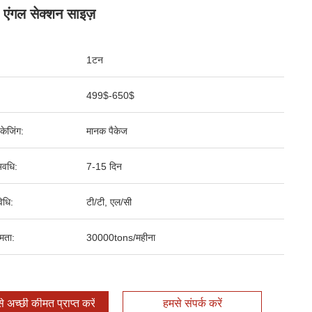
 एंगल सेक्शन साइज़
1टन
499$-650$
पैकेजिंग:
मानक पैकेज
वधि:
7-15 दिन
िधि:
टी/टी, एल/सी
षमता:
30000tons/महीना
 अच्छी कीमत प्राप्त करें
हमसे संपर्क करें