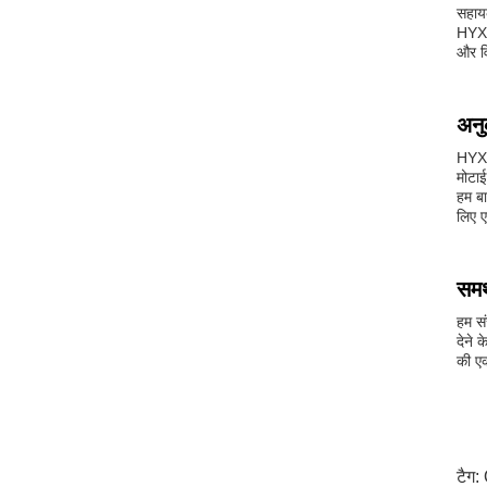
सहायक
HYX 1
और वि
अनु
HYX स
मोटाई
हम बा
लिए ए
समर
हम सं
देने 
की एक
टैग: