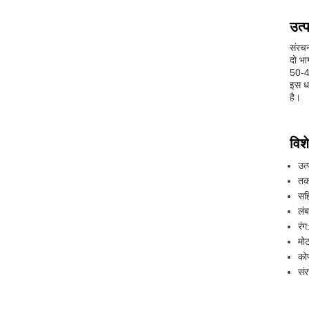
उत्
संरचन
दो भा
50-40
इस धा
है।
विशे
उत
तक
सह
लं
रंग
मो
को
सं