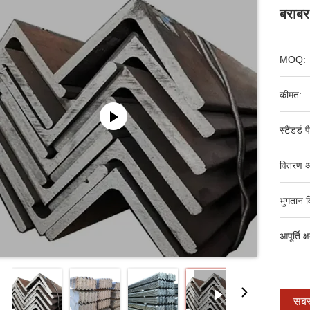
बराबर
MOQ:
कीमत:
स्टैंडर्ड 
वितरण अ
भुगतान व
आपूर्ति क्
सबसे