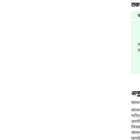
तकन
उ
स
अनु
संरच
संरचन
स्टील
उपयोग
जिसक
संरचन
फायदे